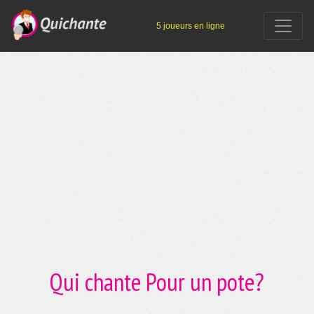
5 joueurs en ligne
Qui chante Pour un pote?