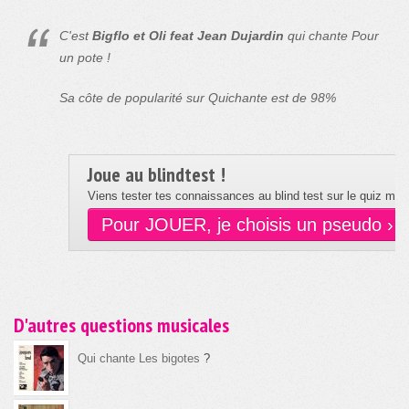
C'est
Bigflo et Oli feat Jean Dujardin
qui chante Pour
un pote !
Sa côte de popularité sur Quichante est de 98%
Joue au blindtest !
Viens tester tes connaissances au blind test sur le quiz musi
Pour JOUER, je choisis un pseudo ›
D'autres questions musicales
Qui chante Les bigotes
?