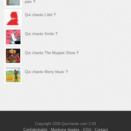
paix
?
Qui chante L'été
?
Qui chante Smile
?
Qui chante The Muppet Show
?
Qui chante Merry blues
?
Copyright 2026 Quichante.com 2.03
Confidentialité
-
Mentions légales
-
CGU
-
Contact