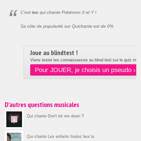
C'est
inc
qui chante Pokémon X et Y !
Sa côte de popularité sur Quichante est de 0%
Joue au blindtest !
Viens tester tes connaissances au blind test sur le quiz musi
Pour JOUER, je choisis un pseudo ›
D'autres questions musicales
Qui chante Don't let me down
?
Qui chante Les enfants foutez leur la