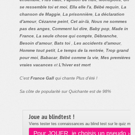
se ressemble toi et moi
,
Ella elle l'a
,
Bébé requin
,
La
chanson de Maggie
,
La prisonnière
,
La déclaration
d'amour
,
Cézanne peint
,
Cet air-là
,
Nous ne sommes
pas des anges
,
Comment lui dire
,
Baby pop
,
Made in
France
,
La seule chose qui compte
,
Débranche
,
Besoin d'amour
,
Bats toi
,
Les accidents d'amour
,
Homme tout petit
,
Le temps de la rentrée
,
Trop grand
pour moi
,
Babacar
,
Bébé comme la vie
,
Mes premières
vraies vacances
et
L'hiver est mort
C'est
France Gall
qui chante Plus d'été !
Sa côte de popularité sur Quichante est de 98%
Joue au blindtest !
Viens tester tes connaissances au blind test sur le quiz musi
Pour JOUER, je choisis un pseudo ›