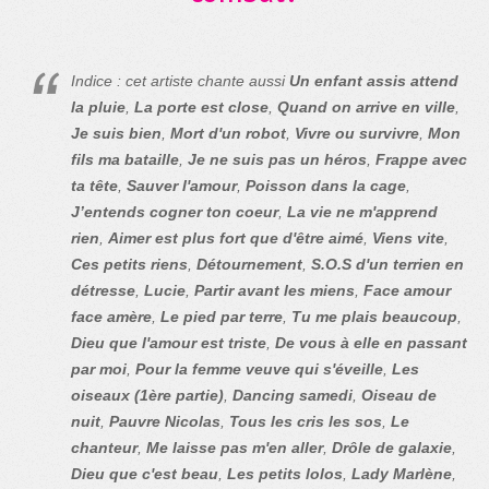
Indice : cet artiste chante aussi
Un enfant assis attend
la pluie
,
La porte est close
,
Quand on arrive en ville
,
Je suis bien
,
Mort d'un robot
,
Vivre ou survivre
,
Mon
fils ma bataille
,
Je ne suis pas un héros
,
Frappe avec
ta tête
,
Sauver l'amour
,
Poisson dans la cage
,
J’entends cogner ton coeur
,
La vie ne m'apprend
rien
,
Aimer est plus fort que d'être aimé
,
Viens vite
,
Ces petits riens
,
Détournement
,
S.O.S d'un terrien en
détresse
,
Lucie
,
Partir avant les miens
,
Face amour
face amère
,
Le pied par terre
,
Tu me plais beaucoup
,
Dieu que l'amour est triste
,
De vous à elle en passant
par moi
,
Pour la femme veuve qui s'éveille
,
Les
oiseaux (1ère partie)
,
Dancing samedi
,
Oiseau de
nuit
,
Pauvre Nicolas
,
Tous les cris les sos
,
Le
chanteur
,
Me laisse pas m'en aller
,
Drôle de galaxie
,
Dieu que c'est beau
,
Les petits lolos
,
Lady Marlène
,