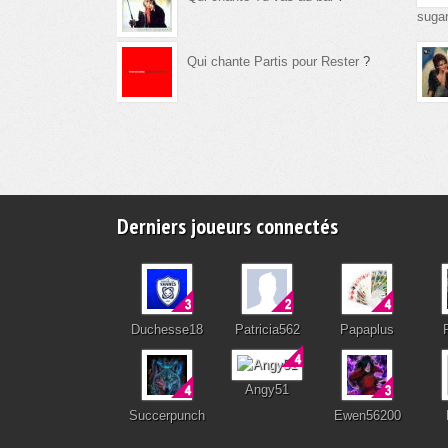
suga
Qui chante Partis pour Rester
?
Derniers joueurs connectés
Duchesse18
Patricia562
Papaplus
Angy51
Succerpunch
Ewen56200