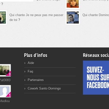
r
?
Qui chante Je ne peux pas me passer
Qui chante Domin
de toi
?
Plus d'infos
Réseaux soci
Aide
Faq
Partenaires
Pat0083
Cowork Santo Domingo
Medlou