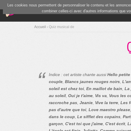
Les cookies nous permettent de personnaliser le contenu et les annonces.
(current)
Blind Test
Communauté
combiner celles-ci avec d'autres informations que vous
Accueil
› Quiz musical de
Indice : cet artiste chante aussi
Hello petite 
couple
,
Blancs jaunes rouges noirs
,
L'am
soleil est chez toi
,
En maillot de bain
,
La 
au soleil
,
Oui je t'aime
,
Vis va
,
Vous les c
raccroche pas
,
Jeanie
,
Vive la terre
,
Les 
pas d'autre que toi
,
Love maestro please
dans le coup
,
Le sifflet des copains
,
Part
garçon
,
C'est toi que j'aime
,
C'est écrit
,
L
L'école est finie
,
Julietta
,
Comme aujourd'