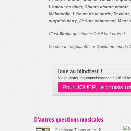
L'amour en hiver
,
Chante chante chante
,
Mélancolie
,
L'heure de la sortie
,
Reviens 
surprise-party
,
Je suis comme toi
,
Viens 
C'est
Sheila
qui chante Oui il faut croire !
Sa côte de popularité sur Quichante est de
Joue au blindtest !
Viens tester tes connaissances au blind tes
Pour JOUER, je choisis u
D'autres questions musicales
Qui chante Tu vas au bal
?