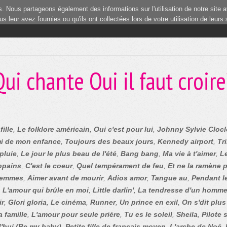
 Nous partageons également des informations sur l'utilisation de notre site a
 leur avez fournies ou qu'ils ont collectées lors de votre utilisation de leurs
Qui chante Oui il faut croire
fille
,
Le folklore américain
,
Oui c'est pour lui
,
Johnny Sylvie Clocl
i de mon enfance
,
Toujours des beaux jours
,
Kennedy airport
,
Tr
pluie
,
Le jour le plus beau de l'été
,
Bang bang
,
Ma vie à t'aimer
,
Le
opains
,
C'est le coeur
,
Quel tempérament de feu
,
Et ne la ramène 
femmes
,
Aimer avant de mourir
,
Adios amor
,
Tangue au
,
Pendant l
,
L'amour qui brûle en moi
,
Little darlin'
,
La tendresse d'un homme (
ir
,
Glori gloria
,
Le cinéma
,
Runner
,
Un prince en exil
,
On s'dit plus
a famille
,
L'amour pour seule prière
,
Tu es le soleil
,
Sheila
,
Pilote 
hui (Be my baby)
,
Petite fille de français moyen
,
L'arche de Noé
,