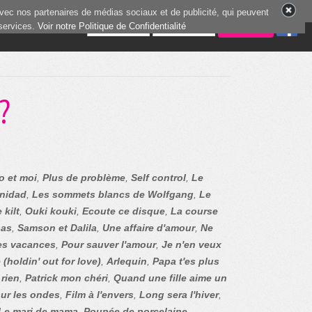
vec nos partenaires de médias sociaux et de publicité, qui peuvent
 services.
6 joueurs en ligne
Voir notre Politique de Confidentialité
?
o et moi
,
Plus de problème
,
Self control
,
Le
inidad
,
Les sommets blancs de Wolfgang
,
Le
 kilt
,
Ouki kouki
,
Ecoute ce disque
,
La course
pas
,
Samson et Dalila
,
Une affaire d'amour
,
Ne
es vacances
,
Pour sauver l'amour
,
Je n'en veux
holdin' out for love)
,
Arlequin
,
Papa t'es plus
 rien
,
Patrick mon chéri
,
Quand une fille aime un
sur les ondes
,
Film à l'envers
,
Long sera l'hiver
,
Le mari de mama
,
Poupée de porcelaine
,