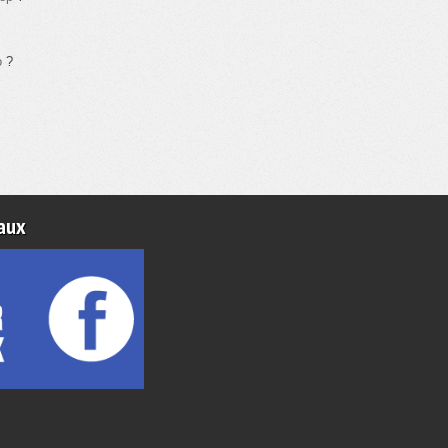
o
?
aux