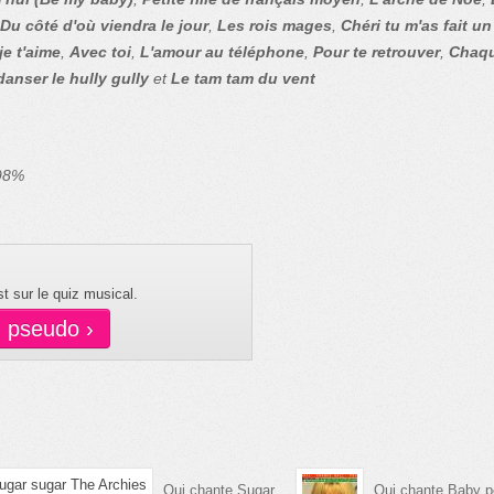
Du côté d'où viendra le jour
,
Les rois mages
,
Chéri tu m'as fait un
je t'aime
,
Avec toi
,
L'amour au téléphone
,
Pour te retrouver
,
Chaqu
danser le hully gully
et
Le tam tam du vent
 98%
t sur le quiz musical.
n pseudo ›
Qui chante Sugar
Qui chante Baby 