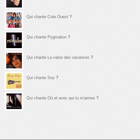
Qui chante Cote Ouest
?
Qui chante Pygmalion
?
Qui chante La valse des vacances
?
Qui chante Soy
?
Qui chante Où et avec qui tu m'aimes
?