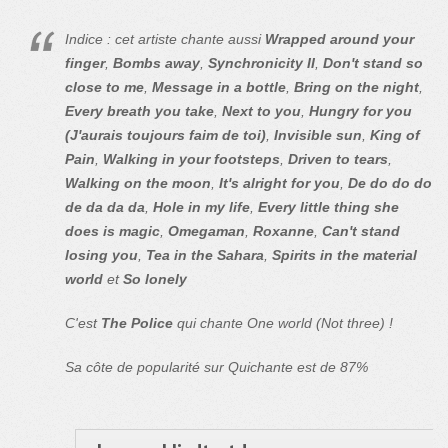
Indice : cet artiste chante aussi
Wrapped around your
finger
,
Bombs away
,
Synchronicity II
,
Don't stand so
close to me
,
Message in a bottle
,
Bring on the night
,
Every breath you take
,
Next to you
,
Hungry for you
(J'aurais toujours faim de toi)
,
Invisible sun
,
King of
Pain
,
Walking in your footsteps
,
Driven to tears
,
Walking on the moon
,
It's alright for you
,
De do do do
de da da da
,
Hole in my life
,
Every little thing she
does is magic
,
Omegaman
,
Roxanne
,
Can't stand
losing you
,
Tea in the Sahara
,
Spirits in the material
world
et
So lonely
C'est
The Police
qui chante One world (Not three) !
Sa côte de popularité sur Quichante est de 87%