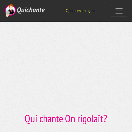
7 joueurs en ligne
Qui chante On rigolait?