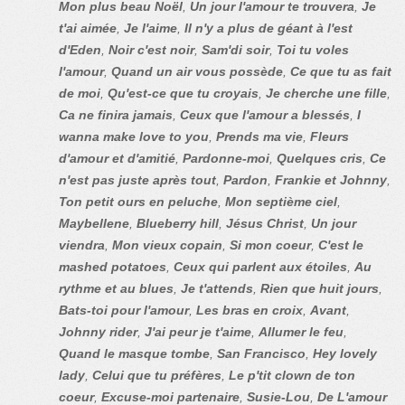
Mon plus beau Noël
,
Un jour l'amour te trouvera
,
Je
t'ai aimée
,
Je l'aime
,
Il n'y a plus de géant à l'est
d'Eden
,
Noir c'est noir
,
Sam'di soir
,
Toi tu voles
l'amour
,
Quand un air vous possède
,
Ce que tu as fait
de moi
,
Qu'est-ce que tu croyais
,
Je cherche une fille
,
Ca ne finira jamais
,
Ceux que l'amour a blessés
,
I
wanna make love to you
,
Prends ma vie
,
Fleurs
d'amour et d'amitié
,
Pardonne-moi
,
Quelques cris
,
Ce
n'est pas juste après tout
,
Pardon
,
Frankie et Johnny
,
Ton petit ours en peluche
,
Mon septième ciel
,
Maybellene
,
Blueberry hill
,
Jésus Christ
,
Un jour
viendra
,
Mon vieux copain
,
Si mon coeur
,
C'est le
mashed potatoes
,
Ceux qui parlent aux étoiles
,
Au
rythme et au blues
,
Je t'attends
,
Rien que huit jours
,
Bats-toi pour l'amour
,
Les bras en croix
,
Avant
,
Johnny rider
,
J'ai peur je t'aime
,
Allumer le feu
,
Quand le masque tombe
,
San Francisco
,
Hey lovely
lady
,
Celui que tu préfères
,
Le p'tit clown de ton
coeur
,
Excuse-moi partenaire
,
Susie-Lou
,
De L'amour