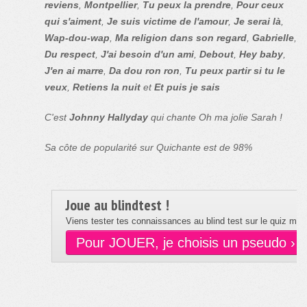
reviens
,
Montpellier
,
Tu peux la prendre
,
Pour ceux
qui s'aiment
,
Je suis victime de l'amour
,
Je serai là
,
Wap-dou-wap
,
Ma religion dans son regard
,
Gabrielle
,
Du respect
,
J'ai besoin d'un ami
,
Debout
,
Hey baby
,
J'en ai marre
,
Da dou ron ron
,
Tu peux partir si tu le
veux
,
Retiens la nuit
et
Et puis je sais
C'est
Johnny Hallyday
qui chante Oh ma jolie Sarah !
Sa côte de popularité sur Quichante est de 98%
Joue au blindtest !
Viens tester tes connaissances au blind test sur le quiz musi
Pour JOUER, je choisis un pseudo ›