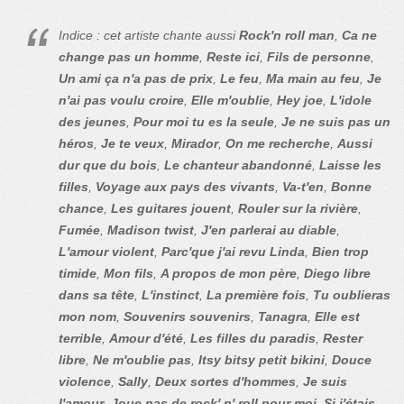
Indice : cet artiste chante aussi
Rock'n roll man
,
Ca ne
change pas un homme
,
Reste ici
,
Fils de personne
,
Un ami ça n'a pas de prix
,
Le feu
,
Ma main au feu
,
Je
n'ai pas voulu croire
,
Elle m'oublie
,
Hey joe
,
L'idole
des jeunes
,
Pour moi tu es la seule
,
Je ne suis pas un
héros
,
Je te veux
,
Mirador
,
On me recherche
,
Aussi
dur que du bois
,
Le chanteur abandonné
,
Laisse les
filles
,
Voyage aux pays des vivants
,
Va-t'en
,
Bonne
chance
,
Les guitares jouent
,
Rouler sur la rivière
,
Fumée
,
Madison twist
,
J'en parlerai au diable
,
L'amour violent
,
Parc'que j'ai revu Linda
,
Bien trop
timide
,
Mon fils
,
A propos de mon père
,
Diego libre
dans sa tête
,
L'instinct
,
La première fois
,
Tu oublieras
mon nom
,
Souvenirs souvenirs
,
Tanagra
,
Elle est
terrible
,
Amour d'été
,
Les filles du paradis
,
Rester
libre
,
Ne m'oublie pas
,
Itsy bitsy petit bikini
,
Douce
violence
,
Sally
,
Deux sortes d'hommes
,
Je suis
l'amour
,
Joue pas de rock' n' roll pour moi
,
Si j'étais