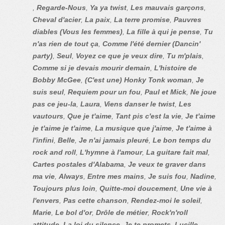
,
Regarde-Nous
,
Ya ya twist
,
Les mauvais garçons
,
Cheval d'acier
,
La paix
,
La terre promise
,
Pauvres
diables (Vous les femmes)
,
La fille à qui je pense
,
Tu
n'as rien de tout ça
,
Comme l'été dernier (Dancin'
party)
,
Seul
,
Voyez ce que je veux dire
,
Tu m'plais
,
Comme si je devais mourir demain
,
L'histoire de
Bobby McGee
,
(C'est une) Honky Tonk woman
,
Je
suis seul
,
Requiem pour un fou
,
Paul et Mick
,
Ne joue
pas ce jeu-la
,
Laura
,
Viens danser le twist
,
Les
vautours
,
Que je t'aime
,
Tant pis c'est la vie
,
Je t'aime
je t'aime je t'aime
,
La musique que j'aime
,
Je t'aime à
l'infini
,
Belle
,
Je n'ai jamais pleuré
,
Le bon temps du
rock and roll
,
L'hymne à l'amour
,
La guitare fait mal
,
Cartes postales d'Alabama
,
Je veux te graver dans
ma vie
,
Always
,
Entre mes mains
,
Je suis fou
,
Nadine
,
Toujours plus loin
,
Quitte-moi doucement
,
Une vie à
l'envers
,
Pas cette chanson
,
Rendez-moi le soleil
,
Marie
,
Le bol d'or
,
Drôle de métier
,
Rock'n'roll
attitude
,
La loi du silence
,
Je te promets
,
Lucille
,