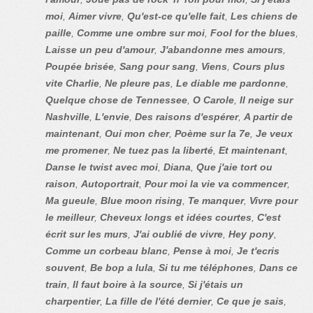
moi
,
Aimer vivre
,
Qu'est-ce qu'elle fait
,
Les chiens de
paille
,
Comme une ombre sur moi
,
Fool for the blues
,
Laisse un peu d'amour
,
J'abandonne mes amours
,
Poupée brisée
,
Sang pour sang
,
Viens
,
Cours plus
vite Charlie
,
Ne pleure pas
,
Le diable me pardonne
,
Quelque chose de Tennessee
,
O Carole
,
Il neige sur
Nashville
,
L'envie
,
Des raisons d'espérer
,
A partir de
maintenant
,
Oui mon cher
,
Poème sur la 7e
,
Je veux
me promener
,
Ne tuez pas la liberté
,
Et maintenant
,
Danse le twist avec moi
,
Diana
,
Que j'aie tort ou
raison
,
Autoportrait
,
Pour moi la vie va commencer
,
Ma gueule
,
Blue moon rising
,
Te manquer
,
Vivre pour
le meilleur
,
Cheveux longs et idées courtes
,
C'est
écrit sur les murs
,
J'ai oublié de vivre
,
Hey pony
,
Comme un corbeau blanc
,
Pense à moi
,
Je t'ecris
souvent
,
Be bop a lula
,
Si tu me téléphones
,
Dans ce
train
,
Il faut boire à la source
,
Si j'étais un
charpentier
,
La fille de l'été dernier
,
Ce que je sais
,