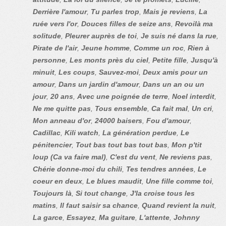
Derrière l'amour
,
Tu parles trop
,
Mais je reviens
,
La
ruée vers l'or
,
Douces filles de seize ans
,
Revoilà ma
solitude
,
Pleurer auprès de toi
,
Je suis né dans la rue
,
Pirate de l'air
,
Jeune homme
,
Comme un roc
,
Rien à
personne
,
Les monts près du ciel
,
Petite fille
,
Jusqu'à
minuit
,
Les coups
,
Sauvez-moi
,
Deux amis pour un
amour
,
Dans un jardin d'amour
,
Dans un an ou un
jour
,
20 ans
,
Avec une poignée de terre
,
Noel interdit
,
Ne me quitte pas
,
Tous ensemble
,
Ca fait mal
,
Un cri
,
Mon anneau d'or
,
24000 baisers
,
Fou d'amour
,
Cadillac
,
Kili watch
,
La génération perdue
,
Le
pénitencier
,
Tout bas tout bas tout bas
,
Mon p'tit
loup (Ca va faire mal)
,
C'est du vent
,
Ne reviens pas
,
Chérie donne-moi du chili
,
Tes tendres années
,
Le
coeur en deux
,
Le blues maudit
,
Une fille comme toi
,
Toujours là
,
Si tout change
,
J'la croise tous les
matins
,
Il faut saisir sa chance
,
Quand revient la nuit
,
La garce
,
Essayez
,
Ma guitare
,
L'attente
,
Johnny