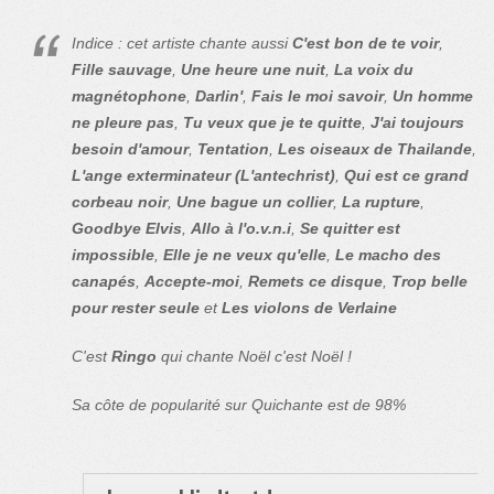
Indice : cet artiste chante aussi
C'est bon de te voir
,
Fille sauvage
,
Une heure une nuit
,
La voix du
magnétophone
,
Darlin'
,
Fais le moi savoir
,
Un homme
ne pleure pas
,
Tu veux que je te quitte
,
J'ai toujours
besoin d'amour
,
Tentation
,
Les oiseaux de Thailande
,
L'ange exterminateur (L'antechrist)
,
Qui est ce grand
corbeau noir
,
Une bague un collier
,
La rupture
,
Goodbye Elvis
,
Allo à l'o.v.n.i
,
Se quitter est
impossible
,
Elle je ne veux qu'elle
,
Le macho des
canapés
,
Accepte-moi
,
Remets ce disque
,
Trop belle
pour rester seule
et
Les violons de Verlaine
C'est
Ringo
qui chante Noël c'est Noël !
Sa côte de popularité sur Quichante est de 98%