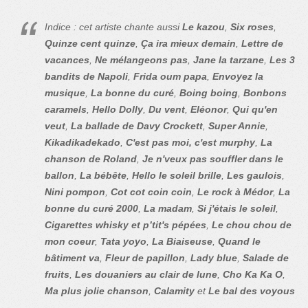
Indice : cet artiste chante aussi
Le kazou
,
Six roses
,
Quinze cent quinze
,
Ça ira mieux demain
,
Lettre de
vacances
,
Ne mélangeons pas
,
Jane la tarzane
,
Les 3
bandits de Napoli
,
Frida oum papa
,
Envoyez la
musique
,
La bonne du curé
,
Boing boing
,
Bonbons
caramels
,
Hello Dolly
,
Du vent
,
Eléonor
,
Qui qu'en
veut
,
La ballade de Davy Crockett
,
Super Annie
,
Kikadikadekado
,
C'est pas moi, c'est murphy
,
La
chanson de Roland
,
Je n'veux pas souffler dans le
ballon
,
La bébête
,
Hello le soleil brille
,
Les gaulois
,
Nini pompon
,
Cot cot coin coin
,
Le rock à Médor
,
La
bonne du curé 2000
,
La madam
,
Si j'étais le soleil
,
Cigarettes whisky et p’tit's pépées
,
Le chou chou de
mon coeur
,
Tata yoyo
,
La Biaiseuse
,
Quand le
bâtiment va
,
Fleur de papillon
,
Lady blue
,
Salade de
fruits
,
Les douaniers au clair de lune
,
Cho Ka Ka O
,
Ma plus jolie chanson
,
Calamity
et
Le bal des voyous