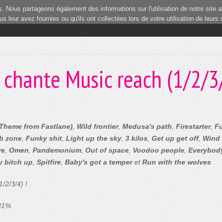
 Nous partageons également des informations sur l'utilisation de notre site a
 leur avez fournies ou qu'ils ont collectées lors de votre utilisation de leurs
 chante Music reach (1/2/3
Theme from Fastlane)
,
Wild frontier
,
Medusa's path
,
Firestarter
,
Fu
b zone
,
Funky shit
,
Light up the sky
,
3 kilos
,
Get up get off
,
Wind 
re
,
Omen
,
Pandemonium
,
Out of space
,
Voodoo people
,
Everybody
 bitch up
,
Spitfire
,
Baby's got a temper
et
Run with the wolves
/2/3/4) !
 31%