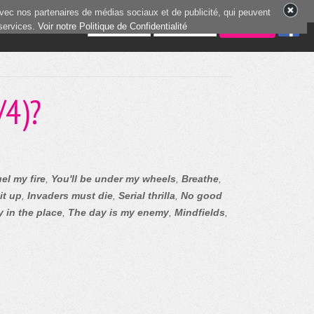
vec nos partenaires de médias sociaux et de publicité, qui peuvent
 services.
5 joueurs en ligne
Voir notre Politique de Confidentialité
/4)?
el my fire
,
You'll be under my wheels
,
Breathe
,
it up
,
Invaders must die
,
Serial thrilla
,
No good
 in the place
,
The day is my enemy
,
Mindfields
,