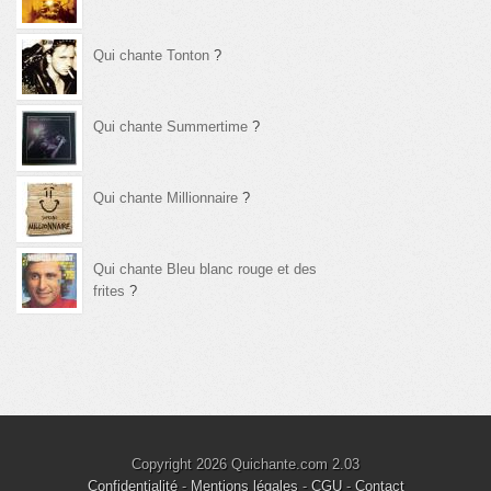
Qui chante Tonton
?
Qui chante Summertime
?
Qui chante Millionnaire
?
Qui chante Bleu blanc rouge et des
frites
?
Copyright 2026 Quichante.com 2.03
Confidentialité
-
Mentions légales
-
CGU
-
Contact