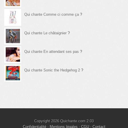
Qui chante Comme ci comme ça
?
Qui chante Le châtaignier
?
Qui chante En attendant ses pas
?
Qui chante Sonic the Hedgehog 2
?
Copyright 2026 Quichante.com 2.03
Confidentialité
-
Mentions légales
-
CGU
-
Contact