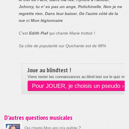
Johnny, tu n' es pas un ange
,
Polichinelle
,
Non je ne
regrette rien
,
Dans leur baiser
,
De l'autre côté de la
rue
et
Mon légionnaire
C'est
Edith Piaf
qui chante Marie trottoir !
Sa côte de popularité sur Quichante est de 98%
Joue au blindtest !
Viens tester tes connaissances au blind test sur le quiz musi
Pour JOUER, je choisis un pseudo ›
D'autres questions musicales
Qui chante Mon ami m'a quittée
?