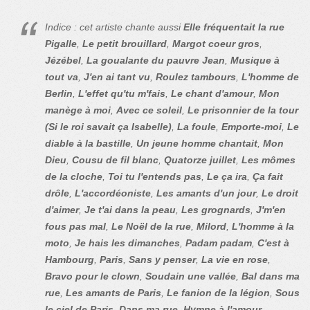
Indice : cet artiste chante aussi
Elle fréquentait la rue
Pigalle
,
Le petit brouillard
,
Margot coeur gros
,
Jézébel
,
La goualante du pauvre Jean
,
Musique à
tout va
,
J'en ai tant vu
,
Roulez tambours
,
L'homme de
Berlin
,
L'effet qu'tu m'fais
,
Le chant d'amour
,
Mon
manège à moi
,
Avec ce soleil
,
Le prisonnier de la tour
(Si le roi savait ça Isabelle)
,
La foule
,
Emporte-moi
,
Le
diable à la bastille
,
Un jeune homme chantait
,
Mon
Dieu
,
Cousu de fil blanc
,
Quatorze juillet
,
Les mômes
de la cloche
,
Toi tu l'entends pas
,
Le ça ira
,
Ça fait
drôle
,
L'accordéoniste
,
Les amants d'un jour
,
Le droit
d'aimer
,
Je t'ai dans la peau
,
Les grognards
,
J'm'en
fous pas mal
,
Le Noël de la rue
,
Milord
,
L'homme à la
moto
,
Je hais les dimanches
,
Padam padam
,
C'est à
Hambourg
,
Paris
,
Sans y penser
,
La vie en rose
,
Bravo pour le clown
,
Soudain une vallée
,
Bal dans ma
rue
,
Les amants de Paris
,
Le fanion de la légion
,
Sous
le ciel de Paris
,
Dans ma rue
,
Hymne à l'amour
,