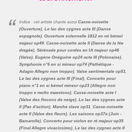
Indice : cet artiste chante aussi
Casse-noisette
(Ouverture)
,
Le lac des cygnes acte III (Danse
espagnole)
,
Ouverture solennelle 1812 en mi bémol
majeur op49
,
Casse-noisette acte II (Danse de la fée
dragée)
,
Sérénade pour cordes en Ut majeur op48
(Valse)
,
Eugène Onéguine op24 acte III (Polonaise)
,
Symphonie n°6 en si mineur op74 (Pathétique -
Adagio Allegro non troppo)
,
Valse sentimentale op51
,
Le lac des cygnes acte III (Final)
,
Concerto pour
piano n°1 en si bémol mineur op23 (Allegro non
troppo e molto maestoso)
,
Casse-noisette acte I
(Valse des flocons de neige)
,
Le lac des cygnes acte
II (Pas d'action)
,
Marche slave op31
,
Casse-noisette
acte II (Valse des fleurs)
,
Les saisons op37a (Juin -
Barcarolle)
,
Concerto pour violon en ré majeur op35
(Final Allegro vivacissimo)
,
Le lac des cygnes acte II