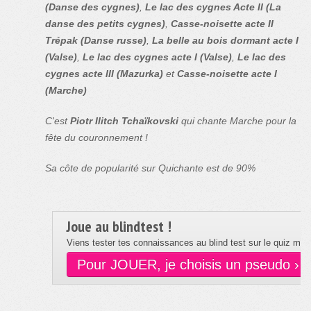
(Danse des cygnes)
,
Le lac des cygnes Acte II (La
danse des petits cygnes)
,
Casse-noisette acte II
Trépak (Danse russe)
,
La belle au bois dormant acte I
(Valse)
,
Le lac des cygnes acte I (Valse)
,
Le lac des
cygnes acte III (Mazurka)
et
Casse-noisette acte I
(Marche)
C'est
Piotr Ilitch Tchaïkovski
qui chante Marche pour la
fête du couronnement !
Sa côte de popularité sur Quichante est de 90%
Joue au blindtest !
Viens tester tes connaissances au blind test sur le quiz musi
Pour JOUER, je choisis un pseudo ›