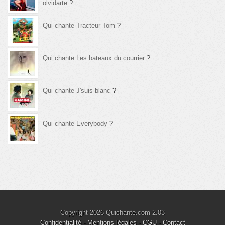
olvidarte
?
Qui chante Tracteur Tom
?
Qui chante Les bateaux du courrier
?
Qui chante J'suis blanc
?
Qui chante Everybody
?
Copyright 2026 Quichante.com 2.03
Confidentialité
-
Mentions légales
-
CGU
-
Contact