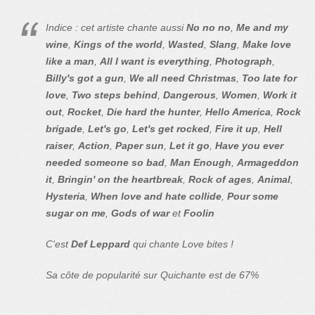
Indice : cet artiste chante aussi
No no no
,
Me and my
wine
,
Kings of the world
,
Wasted
,
Slang
,
Make love
like a man
,
All I want is everything
,
Photograph
,
Billy's got a gun
,
We all need Christmas
,
Too late for
love
,
Two steps behind
,
Dangerous
,
Women
,
Work it
out
,
Rocket
,
Die hard the hunter
,
Hello America
,
Rock
brigade
,
Let's go
,
Let's get rocked
,
Fire it up
,
Hell
raiser
,
Action
,
Paper sun
,
Let it go
,
Have you ever
needed someone so bad
,
Man Enough
,
Armageddon
it
,
Bringin' on the heartbreak
,
Rock of ages
,
Animal
,
Hysteria
,
When love and hate collide
,
Pour some
sugar on me
,
Gods of war
et
Foolin
C'est
Def Leppard
qui chante Love bites !
Sa côte de popularité sur Quichante est de 67%