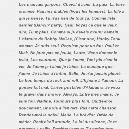
Les mauvais garçons
,
Cheval d'acier
,
La paix
,
La terre
promise
,
Pauvres diables (Vous les femmes)
,
La fille à
qui je pense
,
Tu n'as rien de tout ça
,
Comme l'été
dernier (Dancin' party)
,
Seul
,
Voyez ce que je veux
dire
,
Tu m'plais
,
Comme si je devais mourir demain
,
L'histoire de Bobby McGee
,
(C'est une) Honky Tonk
woman
,
Je suis seul
,
Requiem pour un fou
,
Paul et
Mick
,
Ne joue pas ce jeu-la
,
Laura
,
Viens danser le
twist
,
Les vautours
,
Que je t'aime
,
Tant pis c'est la
vie
,
Je t'aime je t'aime je t'aime
,
La musique que
j'aime
,
Je t'aime à l'infini
,
Belle
,
Je n'ai jamais pleuré
,
Le bon temps du rock and roll
,
L'hymne à l'amour
,
La
guitare fait mal
,
Cartes postales d'Alabama
,
Je veux
te graver dans ma vie
,
Always
,
Entre mes mains
,
Je
suis fou
,
Nadine
,
Toujours plus loin
,
Quitte-moi
doucement
,
Une vie à l'envers
,
Pas cette chanson
,
Rendez-moi le soleil
,
Marie
,
Le bol d'or
,
Drôle de
métier
,
Rock'n'roll attitude
,
La loi du silence
,
Je te
promets
,
Lucille
,
Derrière l'amour
,
Tu parles trop
,