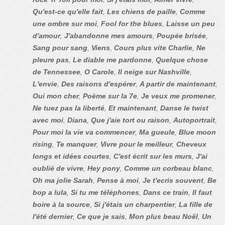
Qu'est-ce qu'elle fait
,
Les chiens de paille
,
Comme
une ombre sur moi
,
Fool for the blues
,
Laisse un peu
d'amour
,
J'abandonne mes amours
,
Poupée brisée
,
Sang pour sang
,
Viens
,
Cours plus vite Charlie
,
Ne
pleure pas
,
Le diable me pardonne
,
Quelque chose
de Tennessee
,
O Carole
,
Il neige sur Nashville
,
L'envie
,
Des raisons d'espérer
,
A partir de maintenant
,
Oui mon cher
,
Poème sur la 7e
,
Je veux me promener
,
Ne tuez pas la liberté
,
Et maintenant
,
Danse le twist
avec moi
,
Diana
,
Que j'aie tort ou raison
,
Autoportrait
,
Pour moi la vie va commencer
,
Ma gueule
,
Blue moon
rising
,
Te manquer
,
Vivre pour le meilleur
,
Cheveux
longs et idées courtes
,
C'est écrit sur les murs
,
J'ai
oublié de vivre
,
Hey pony
,
Comme un corbeau blanc
,
Oh ma jolie Sarah
,
Pense à moi
,
Je t'ecris souvent
,
Be
bop a lula
,
Si tu me téléphones
,
Dans ce train
,
Il faut
boire à la source
,
Si j'étais un charpentier
,
La fille de
l'été dernier
,
Ce que je sais
,
Mon plus beau Noël
,
Un