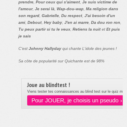
prendre
,
Pour ceux qui s'aiment
,
Je suis victime de
l'amour
,
Je serai là
,
Wap-dou-wap
,
Ma religion dans
son regard
,
Gabrielle
,
Du respect
,
J'ai besoin d'un
ami
,
Debout
,
Hey baby
,
J'en ai marre
,
Da dou ron ron
,
Tu peux partir si tu le veux
,
Retiens la nuit
et
Et puis
je sais
C'est
Johnny Hallyday
qui chante L'idole des jeunes !
Sa côte de popularité sur Quichante est de 98%
Joue au blindtest !
Viens tester tes connaissances au blind test sur le quiz musi
Pour JOUER, je choisis un pseudo ›