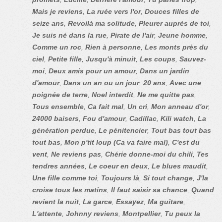
Mais je reviens
,
La ruée vers l'or
,
Douces filles de
seize ans
,
Revoilà ma solitude
,
Pleurer auprès de toi
,
Je suis né dans la rue
,
Pirate de l'air
,
Jeune homme
,
Comme un roc
,
Rien à personne
,
Les monts près du
ciel
,
Petite fille
,
Jusqu'à minuit
,
Les coups
,
Sauvez-
moi
,
Deux amis pour un amour
,
Dans un jardin
d'amour
,
Dans un an ou un jour
,
20 ans
,
Avec une
poignée de terre
,
Noel interdit
,
Ne me quitte pas
,
Tous ensemble
,
Ca fait mal
,
Un cri
,
Mon anneau d'or
,
24000 baisers
,
Fou d'amour
,
Cadillac
,
Kili watch
,
La
génération perdue
,
Le pénitencier
,
Tout bas tout bas
tout bas
,
Mon p'tit loup (Ca va faire mal)
,
C'est du
vent
,
Ne reviens pas
,
Chérie donne-moi du chili
,
Tes
tendres années
,
Le coeur en deux
,
Le blues maudit
,
Une fille comme toi
,
Toujours là
,
Si tout change
,
J'la
croise tous les matins
,
Il faut saisir sa chance
,
Quand
revient la nuit
,
La garce
,
Essayez
,
Ma guitare
,
L'attente
,
Johnny reviens
,
Montpellier
,
Tu peux la