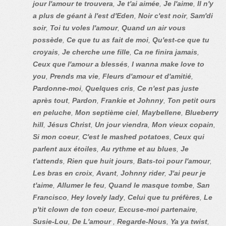
jour l'amour te trouvera
,
Je t'ai aimée
,
Je l'aime
,
Il n'y
a plus de géant à l'est d'Eden
,
Noir c'est noir
,
Sam'di
soir
,
Toi tu voles l'amour
,
Quand un air vous
possède
,
Ce que tu as fait de moi
,
Qu'est-ce que tu
croyais
,
Je cherche une fille
,
Ca ne finira jamais
,
Ceux que l'amour a blessés
,
I wanna make love to
you
,
Prends ma vie
,
Fleurs d'amour et d'amitié
,
Pardonne-moi
,
Quelques cris
,
Ce n'est pas juste
après tout
,
Pardon
,
Frankie et Johnny
,
Ton petit ours
en peluche
,
Mon septième ciel
,
Maybellene
,
Blueberry
hill
,
Jésus Christ
,
Un jour viendra
,
Mon vieux copain
,
Si mon coeur
,
C'est le mashed potatoes
,
Ceux qui
parlent aux étoiles
,
Au rythme et au blues
,
Je
t'attends
,
Rien que huit jours
,
Bats-toi pour l'amour
,
Les bras en croix
,
Avant
,
Johnny rider
,
J'ai peur je
t'aime
,
Allumer le feu
,
Quand le masque tombe
,
San
Francisco
,
Hey lovely lady
,
Celui que tu préfères
,
Le
p'tit clown de ton coeur
,
Excuse-moi partenaire
,
Susie-Lou
,
De L'amour
,
Regarde-Nous
,
Ya ya twist
,