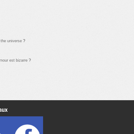
 the universe
?
mour est bizarre
?
aux