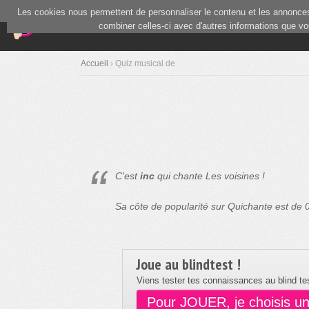
Les cookies nous permettent de personnaliser le contenu et les annonces.
(current)
Blind Test
Communauté
combiner celles-ci avec d'autres informations que vous
Accueil
› Quiz musical de
C'est
inc
qui chante Les voisines !
Sa côte de popularité sur Quichante est de
Joue au blindtest !
Viens tester tes connaissances au blind tes
Pour JOUER, je choisis u