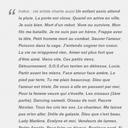
Indice : cet artiste chante aussi
Un enfant assis attend
la pluie
,
La porte est close
,
Quand on arrive en ville
,
Je suis bien
,
Mort d'un robot
,
Vivre ou survivre
,
Mon
fils ma bataille
,
Je ne suis pas un héros
,
Frappe avec
ta tête
,
Petit homme mort au combat
,
Sauver l'amour
,
Poisson dans la cage
,
J’entends cogner ton coeur
,
La vie ne m'apprend rien
,
Aimer est plus fort que
d'être aimé
,
Viens vite
,
Ces petits riens
,
Détournement
,
S.O.S d'un terrien en détresse
,
Lucie
,
Partir avant les miens
,
Face amour face amère
,
Le
pied par terre
,
Tu me plais beaucoup
,
Dieu que
l'amour est triste
,
De vous à elle en passant par moi
,
Pour la femme veuve qui s'éveille
,
Les oiseaux (1ère
partie)
,
Dancing samedi
,
Oiseau de nuit
,
Pauvre
Nicolas
,
Tous les cris les sos
,
Le chanteur
,
Me laisse
pas m'en aller
,
Drôle de galaxie
,
Dieu que c'est beau
,
Lady Marlène
,
Evelyne et moi
,
Vendeurs de larmes
,
Petite Angèle
,
Pour faire un disque
,
Banlieue nord
,
Si