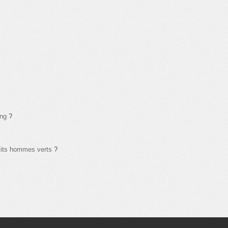
ang
?
tits hommes verts
?