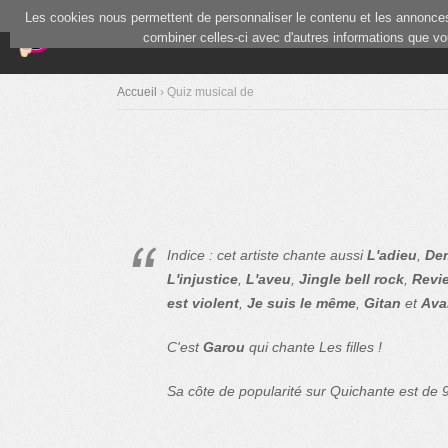
Les cookies nous permettent de personnaliser le contenu et les annonces.
(current)
Blind Test
Communauté
combiner celles-ci avec d'autres informations que vous
Accueil
› Quiz musical de
Indice : cet artiste chante aussi
L'adieu
,
Dem
L'injustice
,
L'aveu
,
Jingle bell rock
,
Revie
est violent
,
Je suis le même
,
Gitan
et
Ava
C'est
Garou
qui chante Les filles !
Sa côte de popularité sur Quichante est de