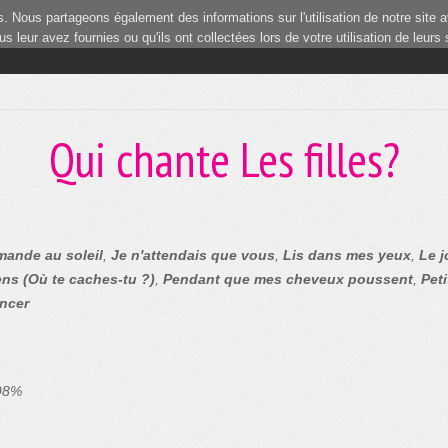
 Nous partageons également des informations sur l'utilisation de notre site a
 leur avez fournies ou qu'ils ont collectées lors de votre utilisation de leurs
1
Qui chante Les filles?
ande au soleil
,
Je n'attendais que vous
,
Lis dans mes yeux
,
Le j
ns (Où te caches-tu ?)
,
Pendant que mes cheveux poussent
,
Pet
ncer
 98%