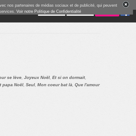
vec nos partenaires de médias sociaux et de publicité, qui peuvent
 services.
0 joueurs en ligne
Voir notre Politique de Confidentialité
our se lève
,
Joyeux Noël
,
Et si on dormait
,
it papa Noël
,
Seul
,
Mon coeur bat là
,
Que l'amour