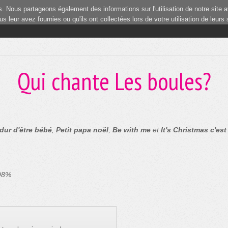
 Nous partageons également des informations sur l'utilisation de notre site a
 leur avez fournies ou qu'ils ont collectées lors de votre utilisation de leurs
1
Qui chante Les boules?
dur d'être bébé
,
Petit papa noël
,
Be with me
et
It's Christmas c'est
 98%