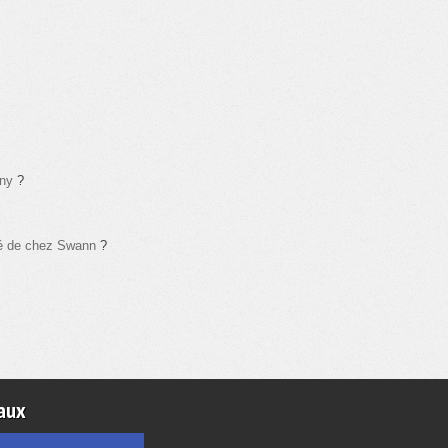
ony
?
é de chez Swann
?
aux