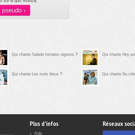
t sur le quiz musical.
n pseudo ›
Qui chante Salade tomates oignons
?
Qui chante Hey p
Qui chante Les mots bleus
?
Qui chante Du côt
Plus d'infos
Réseaux soci
Aide