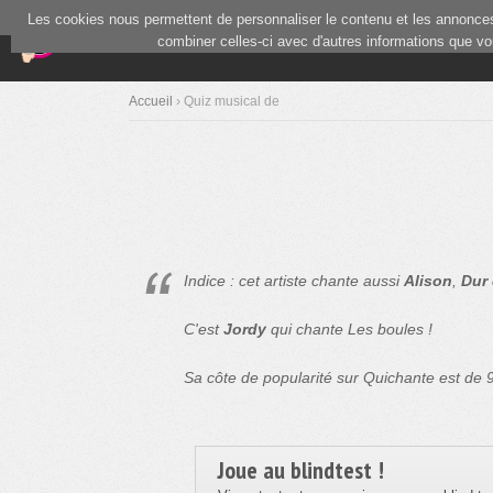
Les cookies nous permettent de personnaliser le contenu et les annonces.
(current)
Blind Test
Communauté
combiner celles-ci avec d'autres informations que vous
Accueil
› Quiz musical de
Indice : cet artiste chante aussi
Alison
,
Dur 
C'est
Jordy
qui chante Les boules !
Sa côte de popularité sur Quichante est de
Joue au blindtest !