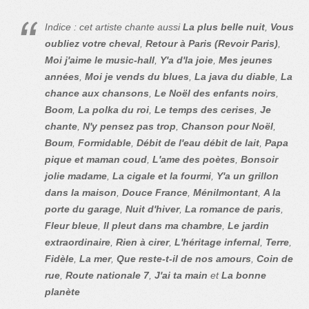
Indice : cet artiste chante aussi
La plus belle nuit
,
Vous
oubliez votre cheval
,
Retour à Paris (Revoir Paris)
,
Moi j'aime le music-hall
,
Y'a d'la joie
,
Mes jeunes
années
,
Moi je vends du blues
,
La java du diable
,
La
chance aux chansons
,
Le Noël des enfants noirs
,
Boom
,
La polka du roi
,
Le temps des cerises
,
Je
chante
,
N'y pensez pas trop
,
Chanson pour Noël
,
Boum
,
Formidable
,
Débit de l'eau débit de lait
,
Papa
pique et maman coud
,
L'ame des poètes
,
Bonsoir
jolie madame
,
La cigale et la fourmi
,
Y'a un grillon
dans la maison
,
Douce France
,
Ménilmontant
,
A la
porte du garage
,
Nuit d'hiver
,
La romance de paris
,
Fleur bleue
,
Il pleut dans ma chambre
,
Le jardin
extraordinaire
,
Rien à cirer
,
L'héritage infernal
,
Terre
,
Fidèle
,
La mer
,
Que reste-t-il de nos amours
,
Coin de
rue
,
Route nationale 7
,
J'ai ta main
et
La bonne
planète