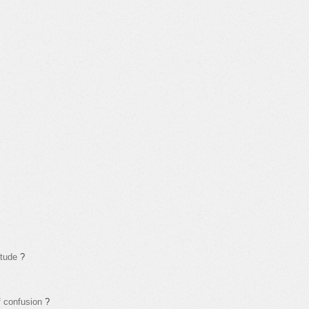
itude
?
f confusion
?