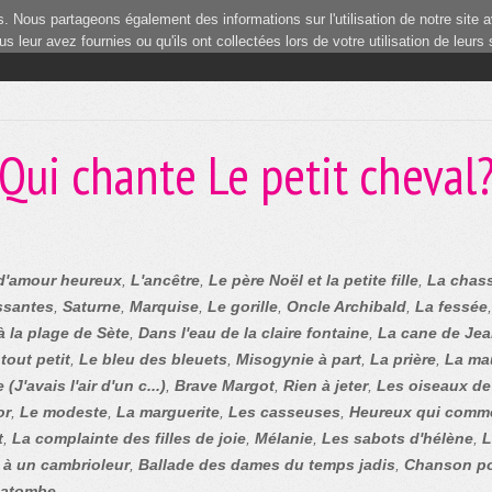
 Nous partageons également des informations sur l'utilisation de notre site a
 leur avez fournies ou qu'ils ont collectées lors de votre utilisation de leurs
Qui chante Le petit cheval
s d'amour heureux
,
L'ancêtre
,
Le père Noël et la petite fille
,
La chass
ssantes
,
Saturne
,
Marquise
,
Le gorille
,
Oncle Archibald
,
La fessée
à la plage de Sète
,
Dans l'eau de la claire fontaine
,
La cane de Je
 tout petit
,
Le bleu des bleuets
,
Misogynie à part
,
La prière
,
La ma
 (J'avais l'air d'un c...)
,
Brave Margot
,
Rien à jeter
,
Les oiseaux d
or
,
Le modeste
,
La marguerite
,
Les casseuses
,
Heureux qui comm
t
,
La complainte des filles de joie
,
Mélanie
,
Les sabots d'hélène
,
L
 à un cambrioleur
,
Ballade des dames du temps jadis
,
Chanson po
atombe