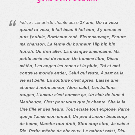
Indice : cet artiste chante aussi
17 ans
,
Où tu veux
quand tu veux
,
Il fait beau il fait bon
,
J'y pense et
puis j'oublie
,
Bordeaux rosé
,
Fleur sauvage
,
Ecoute
ma chanson
,
La ferme du bonheur
,
Hip hip hip
hurrah
,
Où s'en aller
,
La musique américaine
,
Ma
petite amie est de retour
,
Un homme libre
,
Disco
météo
,
Les anges les roses et la pluie
,
Toi et moi
contre le monde entier
,
Celui qui reste
,
A part ça la
vie est belle
,
La solitude c'est après
,
Laisse une
chance à notre amour
,
Alors salut
,
Les ballons
rouges
,
L'amour c'est comme ça
,
Un clair de lune à
Maubeuge
,
C'est pour vous que je chante
,
Sha la la
,
Une fille et des fleurs
,
Tout éclate tout explose
,
Parce
que je t'aime mon enfant
,
Un peu d'amour beaucoup
de haine
,
Marche tout droit
,
Stop stop stop
,
Je vais à
Rio
,
Petite mêche de cheveux
,
Le nabout twist
,
Dis-