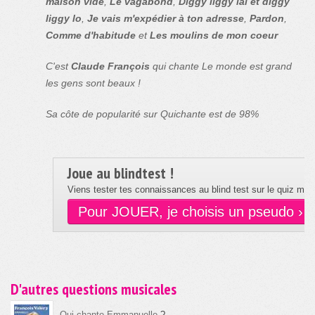
maison vide
,
Le vagabond
,
Diggy liggy lai et diggy
liggy lo
,
Je vais m'expédier à ton adresse
,
Pardon
,
Comme d'habitude
et
Les moulins de mon coeur
C'est
Claude François
qui chante Le monde est grand
les gens sont beaux !
Sa côte de popularité sur Quichante est de 98%
Joue au blindtest !
Viens tester tes connaissances au blind test sur le quiz musi
Pour JOUER, je choisis un pseudo ›
D'autres questions musicales
Qui chante Emmanuelle
?