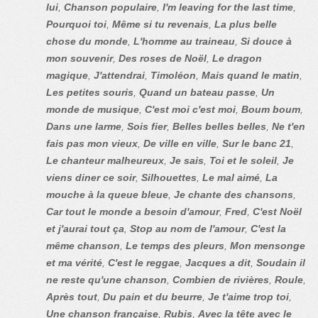
lui
,
Chanson populaire
,
I'm leaving for the last time
,
Pourquoi toi
,
Même si tu revenais
,
La plus belle
chose du monde
,
L'homme au traineau
,
Si douce à
mon souvenir
,
Des roses de Noël
,
Le dragon
magique
,
J'attendrai
,
Timoléon
,
Mais quand le matin
,
Les petites souris
,
Quand un bateau passe
,
Un
monde de musique
,
C'est moi c'est moi
,
Boum boum
,
Dans une larme
,
Sois fier
,
Belles belles belles
,
Ne t'en
fais pas mon vieux
,
De ville en ville
,
Sur le banc 21
,
Le chanteur malheureux
,
Je sais
,
Toi et le soleil
,
Je
viens diner ce soir
,
Silhouettes
,
Le mal aimé
,
La
mouche à la queue bleue
,
Je chante des chansons
,
Car tout le monde a besoin d'amour
,
Fred
,
C'est Noël
et j'aurai tout ça
,
Stop au nom de l'amour
,
C'est la
même chanson
,
Le temps des pleurs
,
Mon mensonge
et ma vérité
,
C'est le reggae
,
Jacques a dit
,
Soudain il
ne reste qu'une chanson
,
Combien de rivières
,
Roule
,
Après tout
,
Du pain et du beurre
,
Je t'aime trop toi
,
Une chanson française
,
Rubis
,
Avec la tête avec le