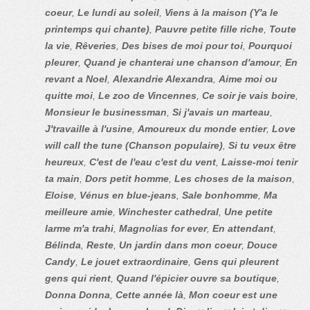
coeur
,
Le lundi au soleil
,
Viens à la maison (Y'a le
printemps qui chante)
,
Pauvre petite fille riche
,
Toute
la vie
,
Rêveries
,
Des bises de moi pour toi
,
Pourquoi
pleurer
,
Quand je chanterai une chanson d'amour
,
En
revant a Noel
,
Alexandrie Alexandra
,
Aime moi ou
quitte moi
,
Le zoo de Vincennes
,
Ce soir je vais boire
,
Monsieur le businessman
,
Si j'avais un marteau
,
J'travaille à l'usine
,
Amoureux du monde entier
,
Love
will call the tune (Chanson populaire)
,
Si tu veux être
heureux
,
C'est de l'eau c'est du vent
,
Laisse-moi tenir
ta main
,
Dors petit homme
,
Les choses de la maison
,
Eloise
,
Vénus en blue-jeans
,
Sale bonhomme
,
Ma
meilleure amie
,
Winchester cathedral
,
Une petite
larme m'a trahi
,
Magnolias for ever
,
En attendant
,
Bélinda
,
Reste
,
Un jardin dans mon coeur
,
Douce
Candy
,
Le jouet extraordinaire
,
Gens qui pleurent
gens qui rient
,
Quand l'épicier ouvre sa boutique
,
Donna Donna
,
Cette année là
,
Mon coeur est une