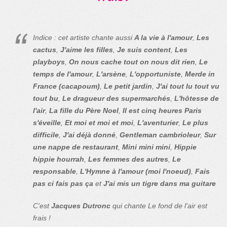
Indice : cet artiste chante aussi
A la vie à l'amour
,
Les
cactus
,
J'aime les filles
,
Je suis content
,
Les
playboys
,
On nous cache tout on nous dit rien
,
Le
temps de l'amour
,
L'arsène
,
L'opportuniste
,
Merde in
France (cacapoum)
,
Le petit jardin
,
J'ai tout lu tout vu
tout bu
,
Le dragueur des supermarchés
,
L'hôtesse de
l'air
,
La fille du Père Noel
,
Il est cinq heures Paris
s'éveille
,
Et moi et moi et moi
,
L'aventurier
,
Le plus
difficile
,
J'ai déjà donné
,
Gentleman cambrioleur
,
Sur
une nappe de restaurant
,
Mini mini mini
,
Hippie
hippie hourrah
,
Les femmes des autres
,
Le
responsable
,
L'Hymne à l'amour (moi l'noeud)
,
Fais
pas ci fais pas ça
et
J'ai mis un tigre dans ma guitare
C'est
Jacques Dutronc
qui chante Le fond de l'air est
frais !