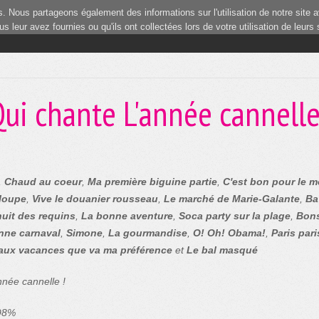
 Nous partageons également des informations sur l'utilisation de notre site a
 leur avez fournies ou qu'ils ont collectées lors de votre utilisation de leurs
ui chante L'année cannell
,
Chaud au coeur
,
Ma première biguine partie
,
C'est bon pour le m
loupe
,
Vive le douanier rousseau
,
Le marché de Marie-Galante
,
Ba
nuit des requins
,
La bonne aventure
,
Soca party sur la plage
,
Bons
nne carnaval
,
Simone
,
La gourmandise
,
O! Oh! Obama!
,
Paris pari
 aux vacances que va ma préférence
et
Le bal masqué
nnée cannelle !
 98%