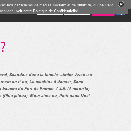
vec nos partenaires de médias sociaux et de publicité, qui peuvent
 services.
5 joueurs en ligne
Voir notre Politique de Confidentialité
e?
oral
,
Scandale dans la famille
,
Limbo
,
Avec les
 moin en ti bo
,
La machine à danser
,
Sans
 baisers de Fort de France
,
A.I.E. (A moun'la)
,
s (Plus jaloux)
,
Moin aime ou
,
Petit papa Noël
,