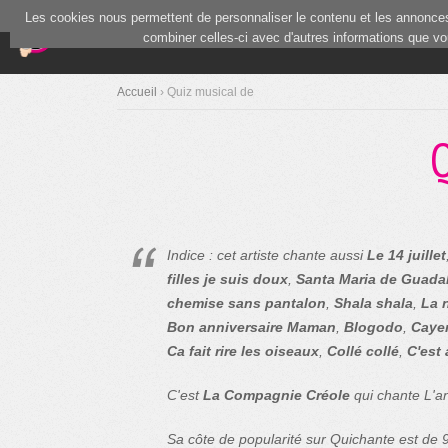
Les cookies nous permettent de personnaliser le contenu et les annonces.
(current)
Blind Test
Communauté
combiner celles-ci avec d'autres informations que vous
Accueil
› Quiz musical de
Q
Indice : cet artiste chante aussi
Le 14 juillet
filles je suis doux
,
Santa Maria de Guada
chemise sans pantalon
,
Shala shala
,
La 
Bon anniversaire Maman
,
Blogodo
,
Caye
Ca fait rire les oiseaux
,
Collé collé
,
C'est
C'est
La Compagnie Créole
qui chante L'a
Sa côte de popularité sur Quichante est de