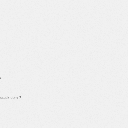
?
crack corn
?