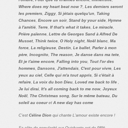
Where does my heart beat now ?
,
Les derniers seront
les premiers
,
Ziggy
,
Si jétais quelqu'un
,
Taking
Chances
,
Encore un soir
,
Stand by your side
,
Hymne
à l'amitié
,
Terre
,
If that's what it takes
,
Le miracle
,
Prière païenne
,
Lettre de Georges Sand à Alfred De
Musset
,
Think twice
,
O Holy night
,
Noël blanc
,
Ma
force
,
La religieuse
,
Destin
,
Le ballet
,
Parler à mon
père
,
Incognito
,
The reason
,
Je danse dans ma tete
,
Et je t'aime encore
,
Falling into you
,
Tout l'or des
hommes
,
Dansons
,
J'attendais
,
C'est pour vivre
,
Les
yeux au ciel
,
Celle qui m'a tout appris
,
Si c'était à
refaire
,
La voix du bon Dieu
,
Loved me back to life
,
Je lui dirai
,
It's all coming back to me now
,
Joyeux
Noël
,
The Christmas song
,
Sur le même bateau
,
Du
soleil au coeur
et
A new day has come
C'est
Céline Dion
qui chante L'amour existe encore !
Sa côte de popularité sur Quichante est de 98%