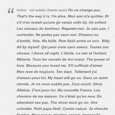
Indice : cet artiste chante aussi
On ne change pas
,
That's the way it is
,
I'm alive
,
Mon ami m'a quittée
,
Et
s'il n'en restait qu'une (je serais celle là)
,
Un enfant
,
Les oiseaux du bonheur
,
Regarde-moi
,
Je sais pas
,
I
surrender
,
Ne partez pas sans moi
,
D'amour ou
d'amitié
,
Vole
,
Ma faille
,
Père Noël arrive ce soir
,
Billy
,
All by myself
,
Qui peut vivre sans amour
,
Toutes ces
choses
,
I drove all night
,
L'étoile
,
La mer et l'enfant
,
Mélanie
,
Tous les secrets de ton coeur
,
The power of
love
,
Because you loved me
,
S'il suffisait d'aimer
,
Mon reve de toujours
,
Ten days
,
Tellement j'ai
d'amour pour toi
,
My heart will go on
,
Dans un autre
monde
,
Je ne vous oublie pas
,
Zora sourit
,
Glory
Alleluia
,
C'est pour toi
,
Ma nouvelle France
,
Les
chemins de ma maison
,
Ce n'était qu'un reve
,
En
attendant ses pas
,
The show must go on
,
Une
colombe
,
Petit papa Noël
,
Contre nature
,
Je cherche
l'ombre
,
Pour que tu m'aimes encore
,
Immensité
,