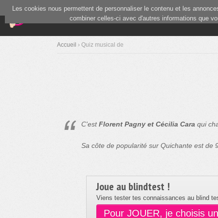
Les cookies nous permettent de personnaliser le contenu et les annonces.
(current)
Blind Test
Communauté
combiner celles-ci avec d'autres informations que vous
Accueil
› Quiz musical de
C'est
Florent Pagny et Cécilia Cara
qui cha
Sa côte de popularité sur Quichante est de
Joue au blindtest !
Viens tester tes connaissances au blind tes
Pour JOUER, je choisis u