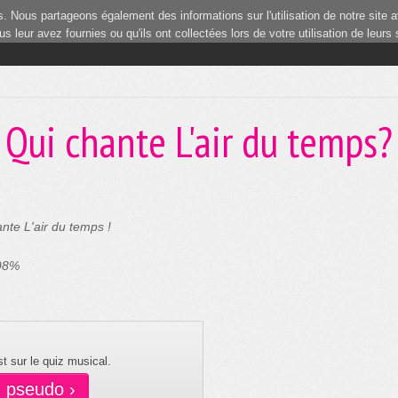
 Nous partageons également des informations sur l'utilisation de notre site a
 leur avez fournies ou qu'ils ont collectées lors de votre utilisation de leurs
Qui chante L'air du temps?
nte L'air du temps !
 98%
t sur le quiz musical.
n pseudo ›