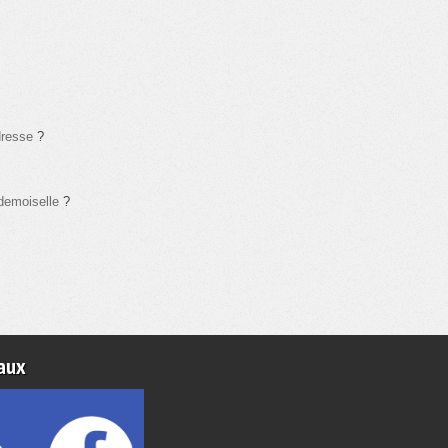
dresse
?
demoiselle
?
aux