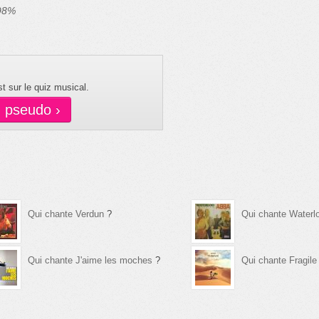
 98%
t sur le quiz musical.
n pseudo ›
Qui chante Verdun
?
Qui chante Waterl
Qui chante J'aime les moches
?
Qui chante Fragile