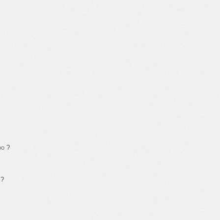
oo
?
?