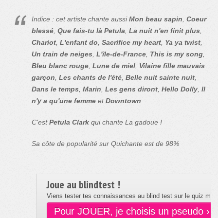
Indice : cet artiste chante aussi
Mon beau sapin
,
Coeur
blessé
,
Que fais-tu là Petula
,
La nuit n'en finit plus
,
Chariot
,
L'enfant do
,
Sacrifice my heart
,
Ya ya twist
,
Un train de neiges
,
L'île-de-France
,
This is my song
,
Bleu blanc rouge
,
Lune de miel
,
Vilaine fille mauvais
garçon
,
Les chants de l'été
,
Belle nuit sainte nuit
,
Dans le temps
,
Marin
,
Les gens diront
,
Hello Dolly
,
Il
n'y a qu'une femme
et
Downtown
C'est
Petula Clark
qui chante La gadoue !
Sa côte de popularité sur Quichante est de 98%
Joue au blindtest !
Viens tester tes connaissances au blind test sur le quiz musi
Pour JOUER, je choisis un pseudo ›