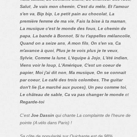
Salut
,
Je vais mon chemin
,
C'est du mélo
,
Et l'amour
s'en va
,
Bip bip
,
Le petit pain au chocolat
,
La
première femme de ma vie
,
Fais la bise à ta maman
,
La musique c'est le monde des fous
,
Le chemin de
papa
,
La bande à Bonnot
,
Si tu t'appelles mélancolie
,
Quand on a seize ans
,
A mon fils
,
On s'en va
,
Ca
m'avance à quoi
,
Plus je te vois plus je te veux
,
Sylvie
,
Comme la lune
,
L'équipe à Jojo
,
L'été indien
,
Viens voir le loup
,
L'Amérique
,
C'est un coeur de
papier
,
Moi j'ai dit non
,
Ma musique
,
On se connait
par coeur
,
Le café des trois colombes
,
The guitar
don't lie (Le marché aux puces)
,
Un peu comme toi
,
Le château de sable
,
Ca va pas changer le monde
et
Regarde-toi
C'est
Joe Dassin
qui chante La complainte de l'heure de
pointe (A vélo dans Paris) !
Sa côte de popularité sur Quichante est de 98%