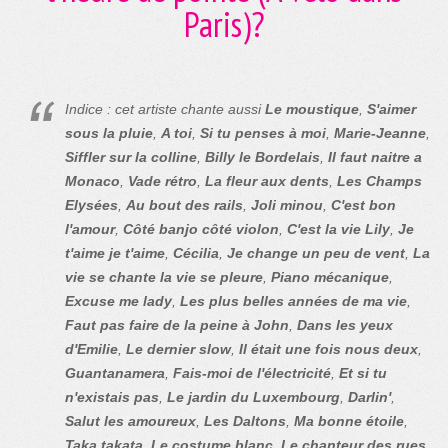
Paris)?
Indice : cet artiste chante aussi
Le moustique
,
S'aimer
sous la pluie
,
A toi
,
Si tu penses à moi
,
Marie-Jeanne
,
Siffler sur la colline
,
Billy le Bordelais
,
Il faut naitre a
Monaco
,
Vade rétro
,
La fleur aux dents
,
Les Champs
Elysées
,
Au bout des rails
,
Joli minou
,
C'est bon
l'amour
,
Côté banjo côté violon
,
C'est la vie Lily
,
Je
t'aime je t'aime
,
Cécilia
,
Je change un peu de vent
,
La
vie se chante la vie se pleure
,
Piano mécanique
,
Excuse me lady
,
Les plus belles années de ma vie
,
Faut pas faire de la peine à John
,
Dans les yeux
d'Emilie
,
Le dernier slow
,
Il était une fois nous deux
,
Guantanamera
,
Fais-moi de l'électricité
,
Et si tu
n'existais pas
,
Le jardin du Luxembourg
,
Darlin'
,
Salut les amoureux
,
Les Daltons
,
Ma bonne étoile
,
Taka takata
,
Le costume blanc
,
Le chanteur des rues
,