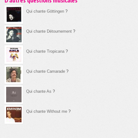
D'autres questions musicales
Qui chante Göttingen
?
Qui chante Détournement
?
Qui chante Tropicana
?
Qui chante Camarade
?
Qui chante As
?
Qui chante Without me
?