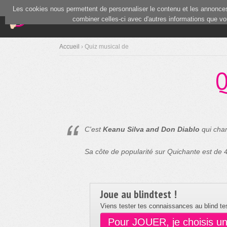
Les cookies nous permettent de personnaliser le contenu et les annonces.
(current)
Blind Test
Communauté
combiner celles-ci avec d'autres informations que vous
Accueil
› Quiz musical de
Q
C'est
Keanu Silva and Don Diablo
qui chan
Sa côte de popularité sur Quichante est de
Joue au blindtest !
Viens tester tes connaissances au blind tes
Pour JOUER, je choisis u