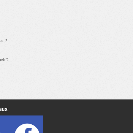
es
?
back
?
aux