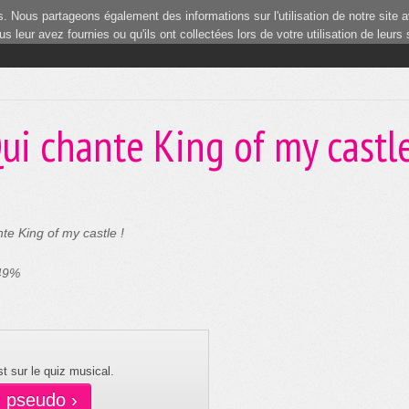
 Nous partageons également des informations sur l'utilisation de notre site a
 leur avez fournies ou qu'ils ont collectées lors de votre utilisation de leurs
ui chante King of my castl
te King of my castle !
 49%
t sur le quiz musical.
n pseudo ›