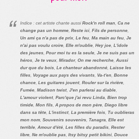
Indice : cet artiste chante aussi
Rock'n roll man
,
Ca ne
change pas un homme
,
Reste ici
,
Fils de personne
,
Un ami ça n'a pas de prix
,
Le feu
,
Ma main au feu
,
Je
n'ai pas voulu croire
,
Elle m'oublie
,
Hey joe
,
L'idole
des jeunes
,
Pour moi tu es la seule
,
Je ne suis pas un
héros
,
Je te veux
,
Mirador
,
On me recherche
,
Aussi
dur que du bois
,
Le chanteur abandonné
,
Laisse les
filles
,
Voyage aux pays des vivants
,
Va-t'en
,
Bonne
chance
,
Les guitares jouent
,
Rouler sur la rivière
,
Fumée
,
Madison twist
,
J'en parlerai au diable
,
L'amour violent
,
Parc'que j'ai revu Linda
,
Bien trop
timide
,
Mon fils
,
A propos de mon père
,
Diego libre
dans sa tête
,
L'instinct
,
La première fois
,
Tu oublieras
mon nom
,
Souvenirs souvenirs
,
Tanagra
,
Elle est
terrible
,
Amour d'été
,
Les filles du paradis
,
Rester
libre
,
Ne m'oublie pas
,
Itsy bitsy petit bikini
,
Douce