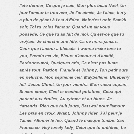
l'été dernier
,
Ce que je sais
,
Mon plus beau Noël
,
Un
jour l'amour te trouvera
,
Je t'ai aimée
,
Je l'aime
,
Il n'y
a plus de géant à l'est d'Eden
,
Noir c'est noir
,
Sam'di
soir
,
Toi tu voles l'amour
,
Quand un air vous
possède
,
Ce que tu as fait de moi
,
Qu'est-ce que tu
croyais
,
Je cherche une fille
,
Ca ne finira jamais
,
Ceux que l'amour a blessés
,
I wanna make love to
you
,
Prends ma vie
,
Fleurs d'amour et d'amitié
,
Pardonne-moi
,
Quelques cris
,
Ce n'est pas juste
après tout
,
Pardon
,
Frankie et Johnny
,
Ton petit ours
en peluche
,
Mon septième ciel
,
Maybellene
,
Blueberry
hill
,
Jésus Christ
,
Un jour viendra
,
Mon vieux copain
,
Si mon coeur
,
C'est le mashed potatoes
,
Ceux qui
parlent aux étoiles
,
Au rythme et au blues
,
Je
t'attends
,
Rien que huit jours
,
Bats-toi pour l'amour
,
Les bras en croix
,
Avant
,
Johnny rider
,
J'ai peur je
t'aime
,
Allumer le feu
,
Quand le masque tombe
,
San
Francisco
,
Hey lovely lady
,
Celui que tu préfères
,
Le