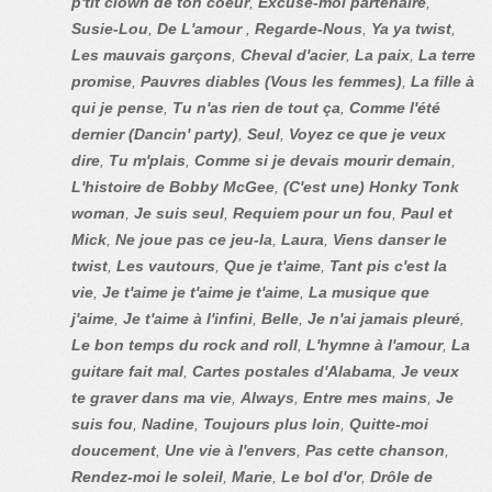
p'tit clown de ton coeur
,
Excuse-moi partenaire
,
Susie-Lou
,
De L'amour
,
Regarde-Nous
,
Ya ya twist
,
Les mauvais garçons
,
Cheval d'acier
,
La paix
,
La terre
promise
,
Pauvres diables (Vous les femmes)
,
La fille à
qui je pense
,
Tu n'as rien de tout ça
,
Comme l'été
dernier (Dancin' party)
,
Seul
,
Voyez ce que je veux
dire
,
Tu m'plais
,
Comme si je devais mourir demain
,
L'histoire de Bobby McGee
,
(C'est une) Honky Tonk
woman
,
Je suis seul
,
Requiem pour un fou
,
Paul et
Mick
,
Ne joue pas ce jeu-la
,
Laura
,
Viens danser le
twist
,
Les vautours
,
Que je t'aime
,
Tant pis c'est la
vie
,
Je t'aime je t'aime je t'aime
,
La musique que
j'aime
,
Je t'aime à l'infini
,
Belle
,
Je n'ai jamais pleuré
,
Le bon temps du rock and roll
,
L'hymne à l'amour
,
La
guitare fait mal
,
Cartes postales d'Alabama
,
Je veux
te graver dans ma vie
,
Always
,
Entre mes mains
,
Je
suis fou
,
Nadine
,
Toujours plus loin
,
Quitte-moi
doucement
,
Une vie à l'envers
,
Pas cette chanson
,
Rendez-moi le soleil
,
Marie
,
Le bol d'or
,
Drôle de