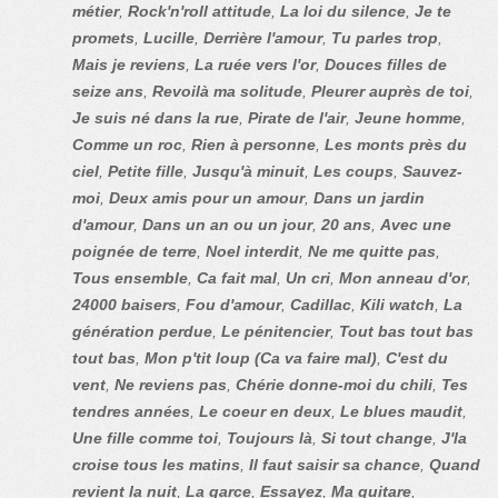
métier
,
Rock'n'roll attitude
,
La loi du silence
,
Je te
promets
,
Lucille
,
Derrière l'amour
,
Tu parles trop
,
Mais je reviens
,
La ruée vers l'or
,
Douces filles de
seize ans
,
Revoilà ma solitude
,
Pleurer auprès de toi
,
Je suis né dans la rue
,
Pirate de l'air
,
Jeune homme
,
Comme un roc
,
Rien à personne
,
Les monts près du
ciel
,
Petite fille
,
Jusqu'à minuit
,
Les coups
,
Sauvez-
moi
,
Deux amis pour un amour
,
Dans un jardin
d'amour
,
Dans un an ou un jour
,
20 ans
,
Avec une
poignée de terre
,
Noel interdit
,
Ne me quitte pas
,
Tous ensemble
,
Ca fait mal
,
Un cri
,
Mon anneau d'or
,
24000 baisers
,
Fou d'amour
,
Cadillac
,
Kili watch
,
La
génération perdue
,
Le pénitencier
,
Tout bas tout bas
tout bas
,
Mon p'tit loup (Ca va faire mal)
,
C'est du
vent
,
Ne reviens pas
,
Chérie donne-moi du chili
,
Tes
tendres années
,
Le coeur en deux
,
Le blues maudit
,
Une fille comme toi
,
Toujours là
,
Si tout change
,
J'la
croise tous les matins
,
Il faut saisir sa chance
,
Quand
revient la nuit
,
La garce
,
Essayez
,
Ma guitare
,