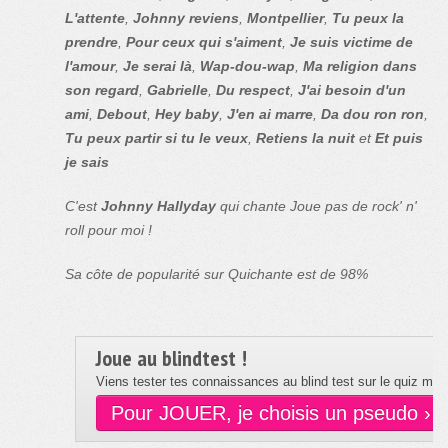
L'attente
,
Johnny reviens
,
Montpellier
,
Tu peux la
prendre
,
Pour ceux qui s'aiment
,
Je suis victime de
l'amour
,
Je serai là
,
Wap-dou-wap
,
Ma religion dans
son regard
,
Gabrielle
,
Du respect
,
J'ai besoin d'un
ami
,
Debout
,
Hey baby
,
J'en ai marre
,
Da dou ron ron
,
Tu peux partir si tu le veux
,
Retiens la nuit
et
Et puis
je sais
C'est
Johnny Hallyday
qui chante Joue pas de rock' n'
roll pour moi !
Sa côte de popularité sur Quichante est de 98%
Joue au blindtest !
Viens tester tes connaissances au blind test sur le quiz musi
Pour JOUER, je choisis un pseudo ›