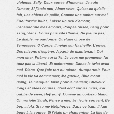
violence
,
Sally
,
Deux sortes d'hommes
,
Je suis
l'amour
,
Si j'étais moi
,
Aimer vivre
,
Qu'est-ce qu'elle
fait
,
Les chiens de paille
,
Comme une ombre sur moi
,
Fool for the blues
,
Laisse un peu d'amour
,
J'abandonne mes amours
,
Poupée brisée
,
Sang pour
sang
,
Viens
,
Cours plus vite Charlie
,
Ne pleure pas
,
Le diable me pardonne
,
Quelque chose de
Tennessee
,
O Carole
,
Il neige sur Nashville
,
L'envie
,
Des raisons d'espérer
,
A partir de maintenant
,
Oui
mon cher
,
Poème sur la 7e
,
Je veux me promener
,
Ne
tuez pas la liberté
,
Et maintenant
,
Danse le twist avec
moi
,
Diana
,
Que j'aie tort ou raison
,
Autoportrait
,
Pour
moi la vie va commencer
,
Ma gueule
,
Blue moon
rising
,
Te manquer
,
Vivre pour le meilleur
,
Cheveux
longs et idées courtes
,
C'est écrit sur les murs
,
J'ai
oublié de vivre
,
Hey pony
,
Comme un corbeau blanc
,
Oh ma jolie Sarah
,
Pense à moi
,
Je t'ecris souvent
,
Be
bop a lula
,
Si tu me téléphones
,
Dans ce train
,
Il faut
boire à la source
,
Si j'étais un charpentier
,
La fille de