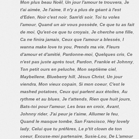
Mon plus beau Noël
,
Un jour l'amour te trouvera
,
Je
t'ai aimée
,
Je l'aime
,
Il n'y a plus de géant à l'est
d'Eden
,
Noir c'est noir
,
Sam'di soir
,
Toi tu voles
l'amour
,
Quand un air vous possède
,
Ce que tu as fait
de moi
,
Qu'est-ce que tu croyais
,
Je cherche une fille
,
Ca ne finira jamais
,
Ceux que l'amour a blessés
,
I
wanna make love to you
,
Prends ma vie
,
Fleurs
d'amour et d'amitié
,
Pardonne-moi
,
Quelques cris
,
Ce
n'est pas juste après tout
,
Pardon
,
Frankie et Johnny
,
Ton petit ours en peluche
,
Mon septième ciel
,
Maybellene
,
Blueberry hill
,
Jésus Christ
,
Un jour
viendra
,
Mon vieux copain
,
Si mon coeur
,
C'est le
mashed potatoes
,
Ceux qui parlent aux étoiles
,
Au
rythme et au blues
,
Je t'attends
,
Rien que huit jours
,
Bats-toi pour l'amour
,
Les bras en croix
,
Avant
,
Johnny rider
,
J'ai peur je t'aime
,
Allumer le feu
,
Quand le masque tombe
,
San Francisco
,
Hey lovely
lady
,
Celui que tu préfères
,
Le p'tit clown de ton
coeur
,
Excuse-moi partenaire
,
Susie-Lou
,
De L'amour