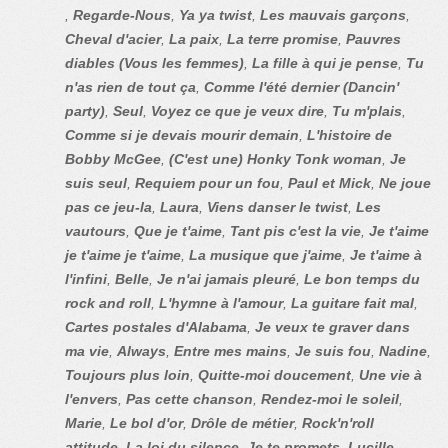
,
Regarde-Nous
,
Ya ya twist
,
Les mauvais garçons
,
Cheval d'acier
,
La paix
,
La terre promise
,
Pauvres
diables (Vous les femmes)
,
La fille à qui je pense
,
Tu
n'as rien de tout ça
,
Comme l'été dernier (Dancin'
party)
,
Seul
,
Voyez ce que je veux dire
,
Tu m'plais
,
Comme si je devais mourir demain
,
L'histoire de
Bobby McGee
,
(C'est une) Honky Tonk woman
,
Je
suis seul
,
Requiem pour un fou
,
Paul et Mick
,
Ne joue
pas ce jeu-la
,
Laura
,
Viens danser le twist
,
Les
vautours
,
Que je t'aime
,
Tant pis c'est la vie
,
Je t'aime
je t'aime je t'aime
,
La musique que j'aime
,
Je t'aime à
l'infini
,
Belle
,
Je n'ai jamais pleuré
,
Le bon temps du
rock and roll
,
L'hymne à l'amour
,
La guitare fait mal
,
Cartes postales d'Alabama
,
Je veux te graver dans
ma vie
,
Always
,
Entre mes mains
,
Je suis fou
,
Nadine
,
Toujours plus loin
,
Quitte-moi doucement
,
Une vie à
l'envers
,
Pas cette chanson
,
Rendez-moi le soleil
,
Marie
,
Le bol d'or
,
Drôle de métier
,
Rock'n'roll
attitude
,
La loi du silence
,
Je te promets
,
Lucille
,