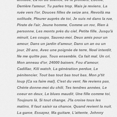
Derrière l'amour
,
Tu parles trop
,
Mais je reviens
,
La
ruée vers l'or
,
Douces filles de seize ans
,
Revoilà ma
solitude
,
Pleurer auprès de toi
,
Je suis né dans la rue
,
Pirate de l'air
,
Jeune homme
,
Comme un roc
,
Rien à
personne
,
Les monts près du ciel
,
Petite fille
,
Jusqu'à
minuit
,
Les coups
,
Sauvez-moi
,
Deux amis pour un
amour
,
Dans un jardin d'amour
,
Dans un an ou un
jour
,
20 ans
,
Avec une poignée de terre
,
Noel interdit
,
Ne me quitte pas
,
Tous ensemble
,
Ca fait mal
,
Un cri
,
Mon anneau d'or
,
24000 baisers
,
Fou d'amour
,
Cadillac
,
Kili watch
,
La génération perdue
,
Le
pénitencier
,
Tout bas tout bas tout bas
,
Mon p'tit
loup (Ca va faire mal)
,
C'est du vent
,
Ne reviens pas
,
Chérie donne-moi du chili
,
Tes tendres années
,
Le
coeur en deux
,
Le blues maudit
,
Une fille comme toi
,
Toujours là
,
Si tout change
,
J'la croise tous les
matins
,
Il faut saisir sa chance
,
Quand revient la nuit
,
La garce
,
Essayez
,
Ma guitare
,
L'attente
,
Johnny