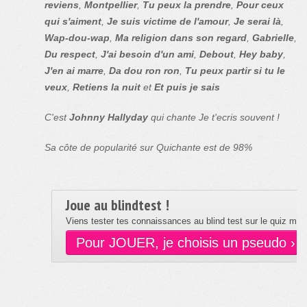
reviens
,
Montpellier
,
Tu peux la prendre
,
Pour ceux
qui s'aiment
,
Je suis victime de l'amour
,
Je serai là
,
Wap-dou-wap
,
Ma religion dans son regard
,
Gabrielle
,
Du respect
,
J'ai besoin d'un ami
,
Debout
,
Hey baby
,
J'en ai marre
,
Da dou ron ron
,
Tu peux partir si tu le
veux
,
Retiens la nuit
et
Et puis je sais
C'est
Johnny Hallyday
qui chante Je t'ecris souvent !
Sa côte de popularité sur Quichante est de 98%
Joue au blindtest !
Viens tester tes connaissances au blind test sur le quiz musi
Pour JOUER, je choisis un pseudo ›