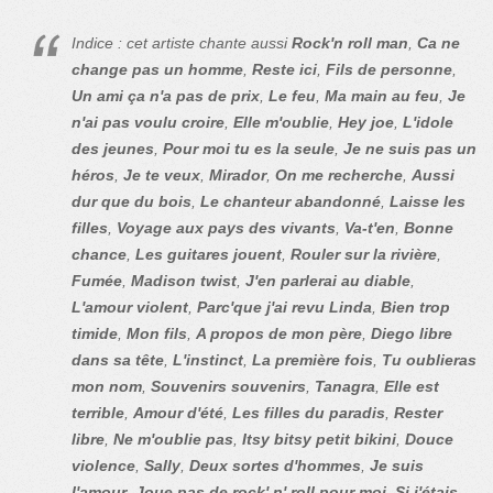
Indice : cet artiste chante aussi
Rock'n roll man
,
Ca ne
change pas un homme
,
Reste ici
,
Fils de personne
,
Un ami ça n'a pas de prix
,
Le feu
,
Ma main au feu
,
Je
n'ai pas voulu croire
,
Elle m'oublie
,
Hey joe
,
L'idole
des jeunes
,
Pour moi tu es la seule
,
Je ne suis pas un
héros
,
Je te veux
,
Mirador
,
On me recherche
,
Aussi
dur que du bois
,
Le chanteur abandonné
,
Laisse les
filles
,
Voyage aux pays des vivants
,
Va-t'en
,
Bonne
chance
,
Les guitares jouent
,
Rouler sur la rivière
,
Fumée
,
Madison twist
,
J'en parlerai au diable
,
L'amour violent
,
Parc'que j'ai revu Linda
,
Bien trop
timide
,
Mon fils
,
A propos de mon père
,
Diego libre
dans sa tête
,
L'instinct
,
La première fois
,
Tu oublieras
mon nom
,
Souvenirs souvenirs
,
Tanagra
,
Elle est
terrible
,
Amour d'été
,
Les filles du paradis
,
Rester
libre
,
Ne m'oublie pas
,
Itsy bitsy petit bikini
,
Douce
violence
,
Sally
,
Deux sortes d'hommes
,
Je suis
l'amour
,
Joue pas de rock' n' roll pour moi
,
Si j'étais