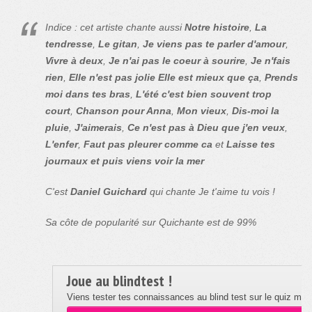
Indice : cet artiste chante aussi
Notre histoire
,
La
tendresse
,
Le gitan
,
Je viens pas te parler d'amour
,
Vivre à deux
,
Je n'ai pas le coeur à sourire
,
Je n'fais
rien
,
Elle n'est pas jolie Elle est mieux que ça
,
Prends
moi dans tes bras
,
L'été c'est bien souvent trop
court
,
Chanson pour Anna
,
Mon vieux
,
Dis-moi la
pluie
,
J'aimerais
,
Ce n'est pas à Dieu que j'en veux
,
L'enfer
,
Faut pas pleurer comme ca
et
Laisse tes
journaux et puis viens voir la mer
C'est
Daniel Guichard
qui chante Je t'aime tu vois !
Sa côte de popularité sur Quichante est de 99%
Joue au blindtest !
Viens tester tes connaissances au blind test sur le quiz musi