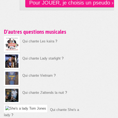
Pour JOUER, je choisis un pseudo ›
D'autres questions musicales
Qui chante Les kaïra
?
Qui chante Lady starlight
?
Qui chante Vietnam
?
Qui chante J'attends la nuit
?
Qui chante She's a
lady
?