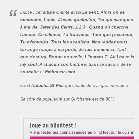
Indice : cet artiste chante aussi
Le vent
,
Alors on se
raccroche
,
Lucie
,
J'avais quelqu'un
,
Toi qui manques
à ma vie
,
Jeter des fleurs
,
1 2 3
,
Quand on cherche
l'amour
,
Ce silence
,
Tu trouveras
,
Tant que j'existerai
,
Tu m'envoles
,
Tous les acadiens
,
Nos rendez vous
,
Un ange frappe à ma porte
,
Je fais comme si
,
Tant
que c'est toi
,
Bonne nouvelle
,
L'instant T
,
All I have is
my soul
,
A chacun son histoire
,
Sans le savoir
,
Je te
souhaite
et
Embrasse-moi
C'est
Natasha St-Pier
qui chante Je n'ai que mon ame !
Sa côte de popularité sur Quichante est de 88%
Joue au blindtest !
Viens tester tes connaissances au blind test sur le quiz musi