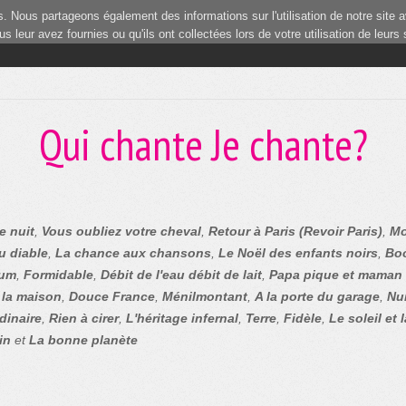
 Nous partageons également des informations sur l'utilisation de notre site a
 leur avez fournies ou qu'ils ont collectées lors de votre utilisation de leurs
Qui chante Je chante?
e nuit
,
Vous oubliez votre cheval
,
Retour à Paris (Revoir Paris)
,
Mo
u diable
,
La chance aux chansons
,
Le Noël des enfants noirs
,
Bo
um
,
Formidable
,
Débit de l'eau débit de lait
,
Papa pique et maman
 la maison
,
Douce France
,
Ménilmontant
,
A la porte du garage
,
Nui
dinaire
,
Rien à cirer
,
L'héritage infernal
,
Terre
,
Fidèle
,
Le soleil et 
in
et
La bonne planète