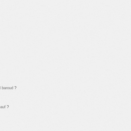
l baroud
?
auf
?