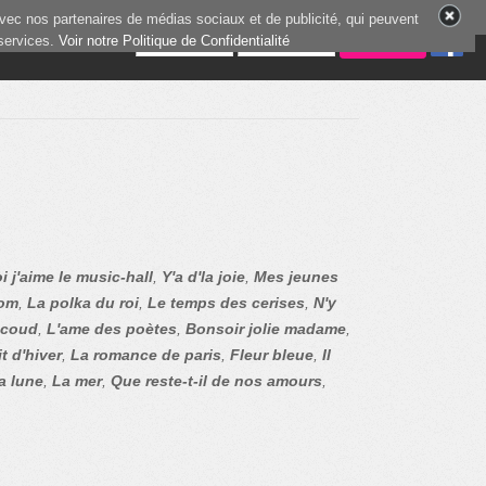
vec nos partenaires de médias sociaux et de publicité, qui peuvent
 services.
3 joueurs en ligne
Voir notre Politique de Confidentialité
i j'aime le music-hall
,
Y'a d'la joie
,
Mes jeunes
om
,
La polka du roi
,
Le temps des cerises
,
N'y
 coud
,
L'ame des poètes
,
Bonsoir jolie madame
,
t d'hiver
,
La romance de paris
,
Fleur bleue
,
Il
la lune
,
La mer
,
Que reste-t-il de nos amours
,