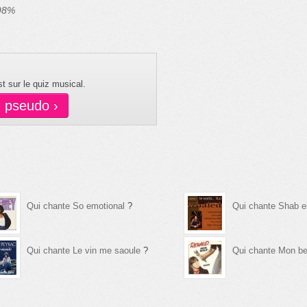
 98%
t sur le quiz musical.
n pseudo ›
Qui chante So emotional
?
Qui chante Shab e
Qui chante Le vin me saoule
?
Qui chante Mon be