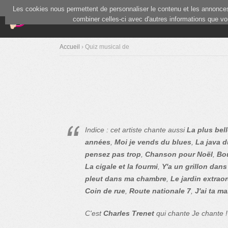
Les cookies nous permettent de personnaliser le contenu et les annonces.
(current)
Blind Test
Communauté
combiner celles-ci avec d'autres informations que vous
Accueil
› Quiz musical de
Indice : cet artiste chante aussi
La plus bell
années
,
Moi je vends du blues
,
La java d
pensez pas trop
,
Chanson pour Noël
,
Bo
La cigale et la fourmi
,
Y'a un grillon dans
pleut dans ma chambre
,
Le jardin extraor
Coin de rue
,
Route nationale 7
,
J'ai ta ma
C'est
Charles Trenet
qui chante Je chante !