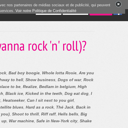
vec nos partenaires de médias sociaux et de publicité, qui peuvent
 services.
2 joueurs en ligne
Voir notre Politique de Confidentialité
anna rock 'n' roll)?
rock
,
Bad boy boogie
,
Whole lotta Rosie
,
Are you
hway to hell
,
Show business
,
Dogs of war
,
Rock
 place to be
,
Realize
,
Bedlam in belgium
,
High
ch
,
Black ice
,
Kicked in the teeth
,
Dog eat dog
,
I
k
,
Heatseeker
,
Can I sit next to you girl
,
tellite blues
,
Hard as a rock
,
Thé Jack
,
Back in
 you)
,
Shoot to thrill
,
Riff raff
,
Hells bells
,
Big
s up
,
War machine
,
Safe in New-York city
,
Shake