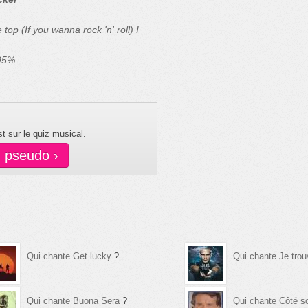
 top (If you wanna rock 'n' roll) !
 95%
t sur le quiz musical.
n pseudo ›
Qui chante Get lucky
?
Qui chante Je tro
Qui chante Buona Sera
?
Qui chante Côté so