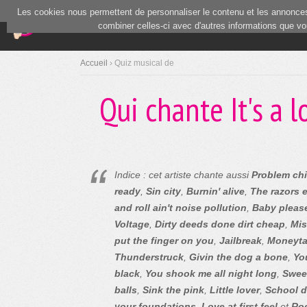
Les cookies nous permettent de personnaliser le contenu et les annonces.
(current)
Blind Test
Communauté
combiner celles-ci avec d'autres informations que vous
Accueil
› Quiz musical de
Qui chante It's a l
Indice : cet artiste chante aussi
Problem chi
ready
,
Sin city
,
Burnin' alive
,
The razors 
and roll ain't noise pollution
,
Baby please
Voltage
,
Dirty deeds done dirt cheap
,
Mis
put the finger on you
,
Jailbreak
,
Moneyta
Thunderstruck
,
Givin the dog a bone
,
Yo
black
,
You shook me all night long
,
Swee
balls
,
Sink the pink
,
Little lover
,
School 
your foundations
,
Love at first feel
et
Ro