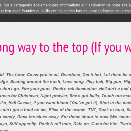
 Nous partageons également des informations sur l'utilisation de notre site a
 leur avez fournies ou qu'ils ont collectées lors de votre utilisation de leurs
ong way to the top (If you w
ld
,
The furor
,
Cover you in oil
,
Overdose
,
Get it hot
,
Let there be 
edge
,
Beating around the bush
,
Love song
,
Play ball
,
Big gun
,
Hig
 don't go
,
Fire your guns
,
Rock'n roll damnation
,
Hell ain't a bad
tress for Christmas
,
Night prowler
,
She's got balls
,
Touch too mu
lks
,
Hail Caesar
,
If you want blood (You've got it)
,
Shot in the dar
u ain't got a hold on me
,
Flick of the switch
,
TNT
,
Rock or bust
,
Sa
t candy
,
Rock the blues away
,
For those about to rock (We salute
days
,
Stiff upper lip
,
Rock N roll train
,
Ride on
,
Guns for hire
,
Two'
cker