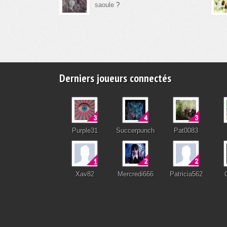
saoule
?
Derniers joueurs connectés
Purple31
Succerpunch
Pat0083
Xav82
Mercredi666
Patricia562