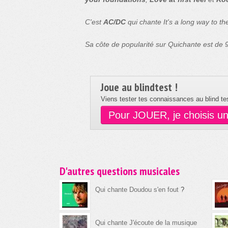
C'est
AC/DC
qui chante It's a long way to the
Sa côte de popularité sur Quichante est de
Joue au blindtest !
Viens tester tes connaissances au blind tes
Pour JOUER, je choisis u
D'autres questions musicales
Qui chante Doudou s'en fout
?
Qui chante J'écoute de la musique