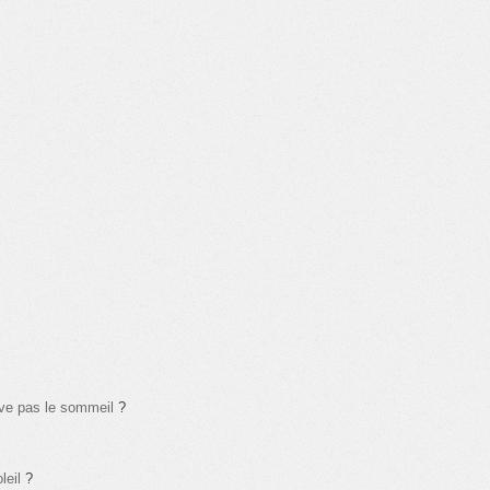
uve pas le sommeil
?
leil
?