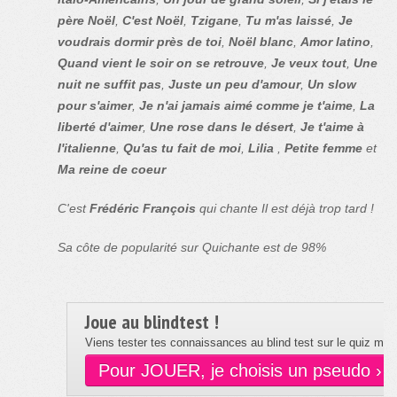
père Noël
,
C'est Noël
,
Tzigane
,
Tu m'as laissé
,
Je
voudrais dormir près de toi
,
Noël blanc
,
Amor latino
,
Quand vient le soir on se retrouve
,
Je veux tout
,
Une
nuit ne suffit pas
,
Juste un peu d'amour
,
Un slow
pour s'aimer
,
Je n'ai jamais aimé comme je t'aime
,
La
liberté d'aimer
,
Une rose dans le désert
,
Je t'aime à
l'italienne
,
Qu'as tu fait de moi
,
Lilia
,
Petite femme
et
Ma reine de coeur
C'est
Frédéric François
qui chante Il est déjà trop tard !
Sa côte de popularité sur Quichante est de 98%
Joue au blindtest !
Viens tester tes connaissances au blind test sur le quiz musi
Pour JOUER, je choisis un pseudo ›