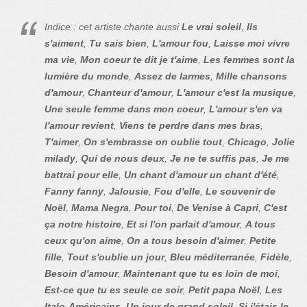
Indice : cet artiste chante aussi
Le vrai soleil
,
Ils
s'aiment
,
Tu sais bien
,
L'amour fou
,
Laisse moi vivre
ma vie
,
Mon coeur te dit je t'aime
,
Les femmes sont la
lumière du monde
,
Assez de larmes
,
Mille chansons
d'amour
,
Chanteur d'amour
,
L'amour c'est la musique
,
Une seule femme dans mon coeur
,
L'amour s'en va
l'amour revient
,
Viens te perdre dans mes bras
,
T'aimer
,
On s'embrasse on oublie tout
,
Chicago
,
Jolie
milady
,
Qui de nous deux
,
Je ne te suffis pas
,
Je me
battrai pour elle
,
Un chant d'amour un chant d'été
,
Fanny fanny
,
Jalousie
,
Fou d'elle
,
Le souvenir de
Noël
,
Mama Negra
,
Pour toi
,
De Venise à Capri
,
C'est
ça notre histoire
,
Et si l'on parlait d'amour
,
A tous
ceux qu'on aime
,
On a tous besoin d'aimer
,
Petite
fille
,
Tout s'oublie un jour
,
Bleu méditerranée
,
Fidèle
,
Besoin d'amour
,
Maintenant que tu es loin de moi
,
Est-ce que tu es seule ce soir
,
Petit papa Noël
,
Les
Italo-Américains
,
Un jour de grand soleil
,
Si j'étais le