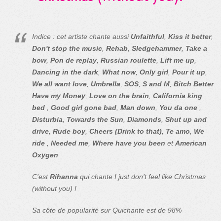
Indice : cet artiste chante aussi
Unfaithful
,
Kiss it better
,
Don't stop the music
,
Rehab
,
Sledgehammer
,
Take a
bow
,
Pon de replay
,
Russian roulette
,
Lift me up
,
Dancing in the dark
,
What now
,
Only girl
,
Pour it up
,
We all want love
,
Umbrella
,
SOS
,
S and M
,
Bitch Better
Have my Money
,
Love on the brain
,
California king
bed
,
Good girl gone bad
,
Man down
,
You da one
,
Disturbia
,
Towards the Sun
,
Diamonds
,
Shut up and
drive
,
Rude boy
,
Cheers (Drink to that)
,
Te amo
,
We
ride
,
Needed me
,
Where have you been
et
American
Oxygen
C'est
Rihanna
qui chante I just don't feel like Christmas
(without you) !
Sa côte de popularité sur Quichante est de 98%