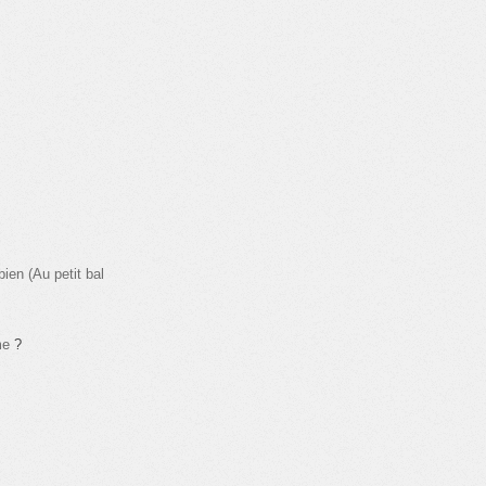
bien (Au petit bal
me
?