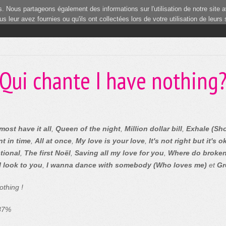
 Nous partageons également des informations sur l'utilisation de notre site a
 leur avez fournies ou qu'ils ont collectées lors de votre utilisation de leurs
Qui chante I have nothing
most have it all
,
Queen of the night
,
Million dollar bill
,
Exhale (Sh
t in time
,
All at once
,
My love is your love
,
It's not right but it's o
tional
,
The first Noël
,
Saving all my love for you
,
Where do broken
I look to you
,
I wanna dance with somebody (Who loves me)
et
Gr
othing !
 87%