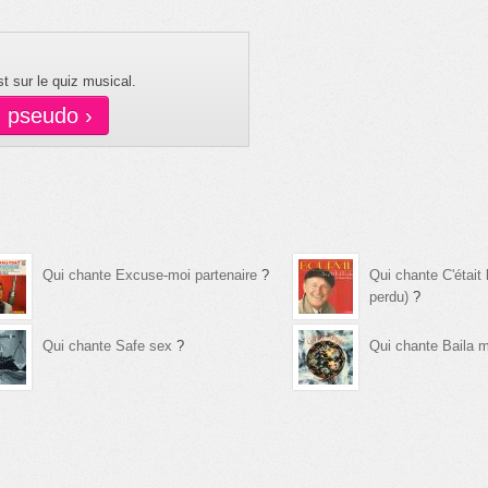
t sur le quiz musical.
n pseudo ›
Qui chante Excuse-moi partenaire
?
Qui chante C'était 
perdu)
?
Qui chante Safe sex
?
Qui chante Baila 