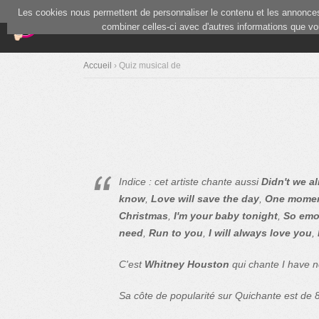
Les cookies nous permettent de personnaliser le contenu et les annonces.
(current)
Blind Test
Communauté
combiner celles-ci avec d'autres informations que vous
Accueil
› Quiz musical de
Indice : cet artiste chante aussi
Didn't we al
know
,
Love will save the day
,
One momen
Christmas
,
I'm your baby tonight
,
So emo
need
,
Run to you
,
I will always love you
,
C'est
Whitney Houston
qui chante I have n
Sa côte de popularité sur Quichante est de