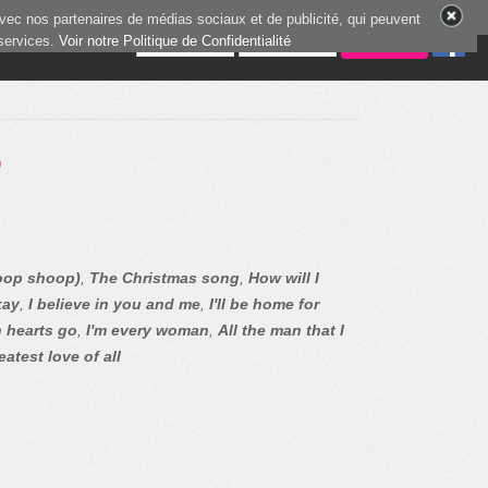
vec nos partenaires de médias sociaux et de publicité, qui peuvent
 services.
6 joueurs en ligne
Voir notre Politique de Confidentialité
?
oop shoop)
,
The Christmas song
,
How will I
kay
,
I believe in you and me
,
I'll be home for
 hearts go
,
I'm every woman
,
All the man that I
eatest love of all