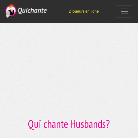
2 joueurs en ligne
Qui chante Husbands?