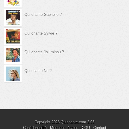
Qui chante Gabrielle
?
Qui chante Sylvie
?
Qui chante Joli minou
?
Qui chante No
?
Copyright 2026 Quichante.com 2.03
Confidentialité
-
Mentions légales
-
CGU
-
Contact