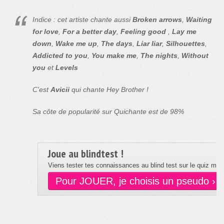
Indice : cet artiste chante aussi
Broken arrows
,
Waiting
for love
,
For a better day
,
Feeling good
,
Lay me
down
,
Wake me up
,
The days
,
Liar liar
,
Silhouettes
,
Addicted to you
,
You make me
,
The nights
,
Without
you
et
Levels
C'est
Avicii
qui chante Hey Brother !
Sa côte de popularité sur Quichante est de 98%
Joue au blindtest !
Viens tester tes connaissances au blind test sur le quiz musi
Pour JOUER, je choisis un pseudo ›