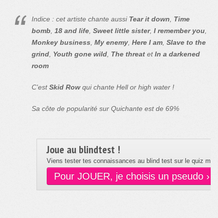
Indice : cet artiste chante aussi
Tear it down
,
Time
bomb
,
18 and life
,
Sweet little sister
,
I remember you
,
Monkey business
,
My enemy
,
Here I am
,
Slave to the
grind
,
Youth gone wild
,
The threat
et
In a darkened
room
C'est
Skid Row
qui chante Hell or high water !
Sa côte de popularité sur Quichante est de 69%
Joue au blindtest !
Viens tester tes connaissances au blind test sur le quiz musi
Pour JOUER, je choisis un pseudo ›