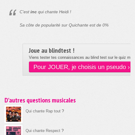
C'est
inc
qui chante Heidi !
Sa côte de popularité sur Quichante est de 0%
Joue au blindtest !
Viens tester tes connaissances au blind test sur le quiz musi
Pour JOUER, je choisis un pseudo ›
D'autres questions musicales
Qui chante Rap tout
?
Qui chante Respect
?