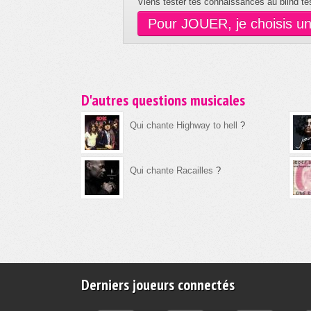
Viens tester tes connaissances au blind tes
Pour JOUER, je choisis u
D'autres questions musicales
Qui chante Highway to hell
?
Qui chante Racailles
?
Derniers joueurs connectés