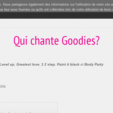
 Nous partageons également des informations sur l'utilisation de notre site a
 leur avez fournies ou qu'ils ont collectées lors de votre utilisation de leurs
Qui chante Goodies?
Level up
,
Greatest love
,
1 2 step
,
Paint it black
et
Body Party
 45%