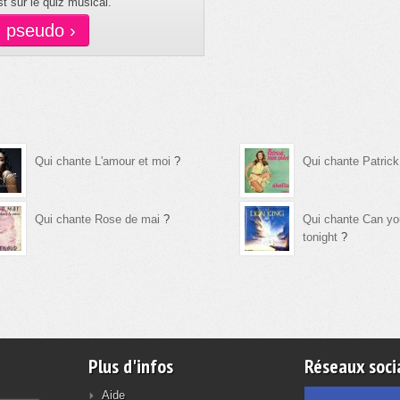
t sur le quiz musical.
n pseudo ›
Qui chante L'amour et moi
?
Qui chante Patrick
Qui chante Rose de mai
?
Qui chante Can you
tonight
?
Plus d'infos
Réseaux soci
Aide