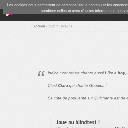
Les cookies nous permettent de personnaliser le contenu et les annonces.
(current)
Blind Test
Communauté
combiner celles-ci avec d'autres informations que vous
Accueil
› Quiz musical de
Indice : cet artiste chante aussi
Like a boy
,
C'est
Ciara
qui chante Goodies !
Sa côte de popularité sur Quichante est de
Joue au blindtest !