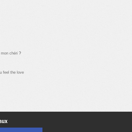
 mon chéri
?
 feel the love
aux