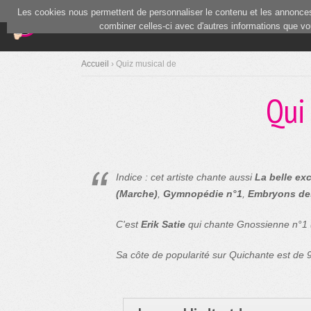
Les cookies nous permettent de personnaliser le contenu et les annonces.
(current)
Blind Test
Communauté
combiner celles-ci avec d'autres informations que vous
Accueil
› Quiz musical de
Qui
Indice : cet artiste chante aussi
La belle exc
(Marche)
,
Gymnopédie n°1
,
Embryons de
C'est
Erik Satie
qui chante Gnossienne n°1 (
Sa côte de popularité sur Quichante est de