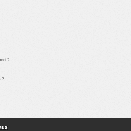
-moi
?
a
?
aux