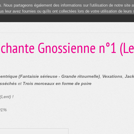
 Nous partageons également des informations sur l'utilisation de notre site a
 leur avez fournies ou qu'ils ont collectées lors de votre utilisation de leurs
 chante Gnossienne n°1 (Le
entrique (Fantaisie sérieuse - Grande ritournelle)
,
Vexations
,
Jack
sséchés
et
Trois morceaux en forme de poire
Lent) !
 91%