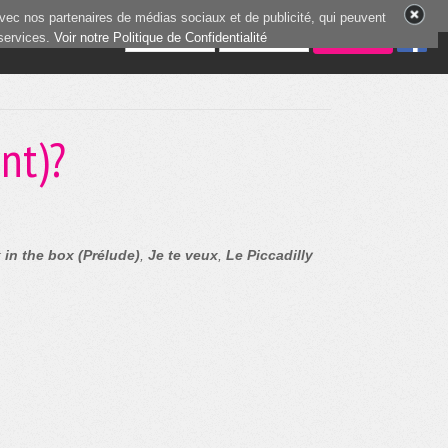
vec nos partenaires de médias sociaux et de publicité, qui peuvent
 services.
8 joueurs en ligne
Voir notre Politique de Confidentialité
nt)?
 in the box (Prélude)
,
Je te veux
,
Le Piccadilly